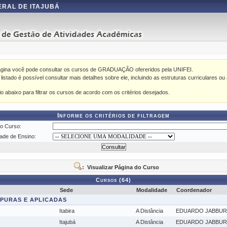
ERAL DE ITAJUBÁ
ágina você pode consultar os cursos de GRADUAÇÃO ofereridos pela UNIFEI.
istado é possível consultar mais detalhes sobre ele, incluindo as estruturas curriculares ou 
rio abaixo para filtrar os cursos de acordo com os critérios desejados.
Informe os critérios de filtragem
o Curso:
ade de Ensino:
: Visualizar Página do Curso
Cursos (64)
Sede
Modalidade
Coordenador
S PURAS E APLICADAS
Itabira
A Distância
EDUARDO JABBU
Itajubá
A Distância
EDUARDO JABBU