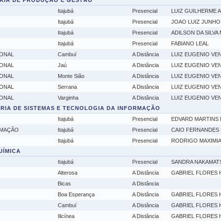
ARIA DE PRODUÇÃO E GESTÃO
Itajubá
Presencial
LUIZ GUILHERME 
Itajubá
Presencial
JOAO LUIZ JUNHO
Itajubá
Presencial
ADILSON DA SILVA
Itajubá
Presencial
FABIANO LEAL
ONAL
Cambuí
A Distância
LUIZ EUGENIO VEN
ONAL
Jaú
A Distância
LUIZ EUGENIO VEN
ONAL
Monte Sião
A Distância
LUIZ EUGENIO VEN
ONAL
Serrana
A Distância
LUIZ EUGENIO VEN
ONAL
Varginha
A Distância
LUIZ EUGENIO VEN
HARIA DE SISTEMAS E TECNOLOGIA DA INFORMAÇÃO
Itajubá
Presencial
EDVARD MARTINS 
OMAÇÃO
Itajubá
Presencial
CAIO FERNANDES 
Itajubá
Presencial
RODRIGO MAXIMIA
QUÍMICA
Itajubá
Presencial
SANDRA NAKAMAT
Alterosa
A Distância
GABRIEL FLORES 
Bicas
A Distância
Boa Esperança
A Distância
GABRIEL FLORES 
Cambuí
A Distância
GABRIEL FLORES 
Ilicínea
A Distância
GABRIEL FLORES 