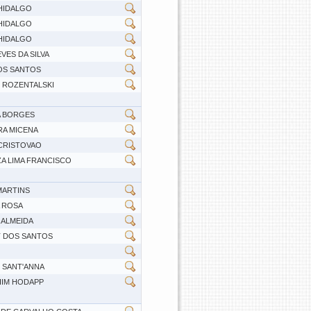
HIDALGO
HIDALGO
HIDALGO
VES DA SILVA
DOS SANTOS
 ROZENTALSKI
A BORGES
RA MICENA
CRISTOVAO
ZA LIMA FRANCISCO
MARTINS
 ROSA
 ALMEIDA
T DOS SANTOS
 SANT'ANNA
HIM HODAPP