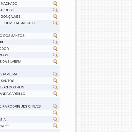
R MACHADO
 CARDOSO
S GONÇALVES
E OLIVEIRA SALGADO
CO DOS SANTOS
KI
RODOR
MPOS
 DA SILVEIRA
STA VIEIRA
S SANTOS
BOZI DOS REIS
RANDA CARRILLO
VEIRA RODRIGUES CHAVES
NHA
MENDEZ