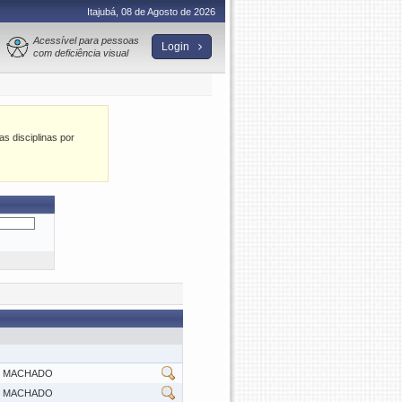
Itajubá, 08 de Agosto de 2026
Acessível para pessoas
Login
com deficiência visual
as disciplinas por
R MACHADO
R MACHADO