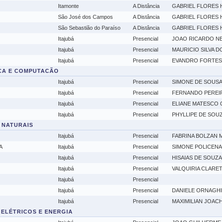
Itamonte
A Distância
GABRIEL FLORES 
São José dos Campos
A Distância
GABRIEL FLORES 
São Sebastião do Paraíso
A Distância
GABRIEL FLORES 
Itajubá
Presencial
JOAO RICARDO NE
Itajubá
Presencial
MAURICIO SILVA 
Itajubá
Presencial
EVANDRO FORTES
ICA E COMPUTACÃO
Itajubá
Presencial
SIMONE DE SOUS
Itajubá
Presencial
FERNANDO PEREI
Itajubá
Presencial
ELIANE MATESCO 
Itajubá
Presencial
PHYLLIPE DE SOU
 NATURAIS
Itajubá
Presencial
FABRINA BOLZAN 
A
Itajubá
Presencial
SIMONE POLICENA
Itajubá
Presencial
HISAIAS DE SOUZA
Itajubá
Presencial
VALQUIRIA CLARE
Itajubá
Presencial
Itajubá
Presencial
DANIELE ORNAGHI
Itajubá
Presencial
MAXIMILIAN JOAC
S ELÉTRICOS E ENERGIA