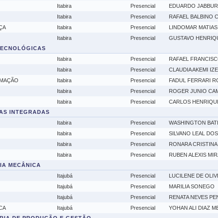
Itabira
Presencial
EDUARDO JABBU
Itabira
Presencial
RAFAEL BALBINO
ÇA
Itabira
Presencial
LINDOMAR MATIA
Itabira
Presencial
GUSTAVO HENRIQU
 TECNOLÓGICAS
Itabira
Presencial
RAFAEL FRANCIS
Itabira
Presencial
CLAUDIA AKEMI IZE
OMAÇÃO
Itabira
Presencial
FADUL FERRARI 
Itabira
Presencial
ROGER JUNIO CA
Itabira
Presencial
CARLOS HENRIQUE
IAS INTEGRADAS
Itabira
Presencial
WASHINGTON BATI
Itabira
Presencial
SILVANO LEAL DO
Itabira
Presencial
RONARA CRISTINA 
Itabira
Presencial
RUBEN ALEXIS MI
RIA MECÂNICA
Itajubá
Presencial
LUCILENE DE OLI
Itajubá
Presencial
MARILIA SONEGO
Itajubá
Presencial
RENATA NEVES PE
CA
Itajubá
Presencial
YOHAN ALI DIAZ 