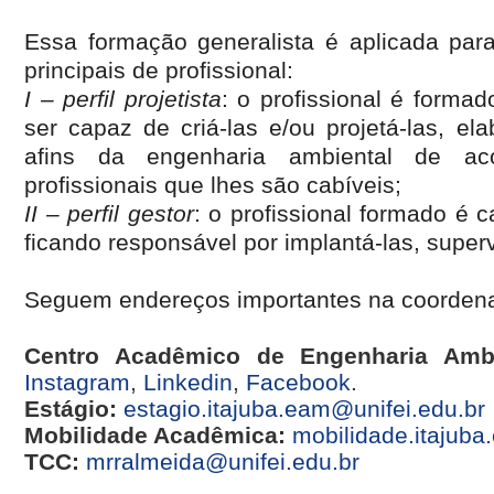
Essa formação generalista é aplicada para
principais de profissional:
I – perfil projetista
: o profissional é forma
ser capaz de criá-las e/ou projetá-las, el
afins da engenharia ambiental de ac
profissionais que lhes são cabíveis;
II – perfil gestor
: o profissional formado é 
ficando responsável por implantá-las, superv
Seguem endereços importantes na coordena
Centro Acadêmico de Engenharia Ambi
Instagram
,
Linkedin
,
Facebook
.
Estágio:
estagio.itajuba.eam@unifei.edu.br
Mobilidade Acadêmica:
mobilidade.itajuba
TCC:
mrralmeida@unifei.edu.br