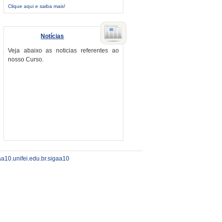
Clique aqui e saiba mais!
Notícias
Veja abaixo as noticias referentes ao
nosso Curso.
aa10.unifei.edu.br.sigaa10