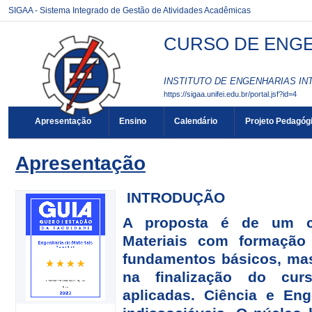
SIGAA - Sistema Integrado de Gestão de Atividades Acadêmicas
CURSO DE ENGEN
INSTITUTO DE ENGENHARIAS INT
https://sigaa.unifei.edu.br/portal.jsf?id=4
Apresentação
Ensino
Calendário
Projeto Pedagóg
Apresentação
INTRODUÇÃO
A proposta é de um c
Materiais com formação 
fundamentos básicos, mas
na finalização do cur
aplicadas. Ciência e Eng