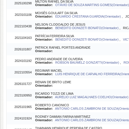
MILTON RAFAEL DA SILVA
2025100298
Orientador:
OTÁVIO DE SOUZA MARTINS GOMES(Orientador)
MOISÉS GOULART DA SILVA
2023101106
Orientador:
EDUARDO CRESTANA GUARDIA(Orientador)
, JO
NELSON CLODOALDO DE JESUS
2022103438
Orientador:
BENEDITO DONIZETI BONATO(Orientador)
, RIC
PATRÍCIA FERREIRA SILVA
2021104163
Orientador:
BENEDITO DONIZETI BONATO(Orientador)
,
VIC
PATRICK RAFAEL PORTES ANDRADE
2026101807
Orientador:
PEDRO ANDRADE DE OLIVEIRA
2024101192
Orientador:
ROBSON BAUWELZ GONZATTI(Orientador)
,
RON
REGIMAR MACIEL
2022103554
Orientador:
LUIS HENRIQUE DE CARVALHO FERREIRA(Orient
RENAN DE BRITO LEME
2026101727
Orientador:
RICARDO TOZZI DE LIMA
2023100950
Orientador:
AURELIO LUIZ MAGALHAES COELHO(Orientador
ROBERTO CANONICO
2025101965
Orientador:
ANTONIO CARLOS ZAMBRONI DE SOUZA(Orienta
RODNEY DAMIAN FARINA MARTINEZ
2024101924
Orientador:
ANTONIO CARLOS ZAMBRONI DE SOUZA(Orienta
THAINANN HENRIQUE PEREIRA DE CASTRO