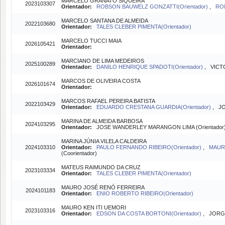
MARCELO GRANATO SIQUEIRA
2023103307
Orientador:
ROBSON BAUWELZ GONZATTI(Orientador)
,
RON
MARCELO SANTANA DE ALMEIDA
2022103680
Orientador:
TALES CLEBER PIMENTA(Orientador)
MARCELO TUCCI MAIA
2026105421
Orientador:
MARCIANO DE LIMA MEDEIROS
2025100289
Orientador:
DANILO HENRIQUE SPADOTI(Orientador)
, VICT
MARCOS DE OLIVEIRA COSTA
2026101674
Orientador:
MARCOS RAFAEL PEREIRA BATISTA
2022103429
Orientador:
EDUARDO CRESTANA GUARDIA(Orientador)
, JO
MARINA DE ALMEIDA BARBOSA
2024103295
Orientador:
JOSE WANDERLEY MARANGON LIMA (Orientador
MARINA JÚNIA VILELA CALDEIRA
2024103310
Orientador:
PAULO FERNANDO RIBEIRO(Orientador)
,
MAURI
(Coorientador)
MATEUS RAIMUNDO DA CRUZ
2023103334
Orientador:
TALES CLEBER PIMENTA(Orientador)
MAURO JOSÉ RENÓ FERREIRA
2024101183
Orientador:
ENIO ROBERTO RIBEIRO(Orientador)
MAURO KEN ITI UEMORI
2023103316
Orientador:
EDSON DA COSTA BORTONI(Orientador)
, JORGE