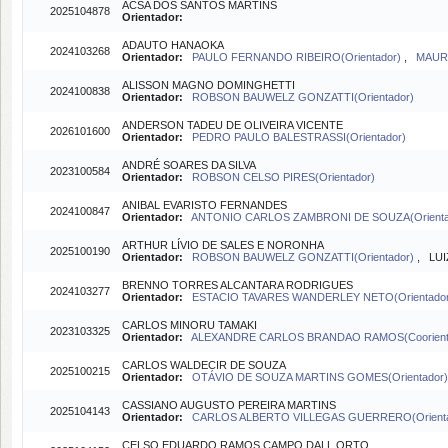
ACSA DOS SANTOS MARTINS
2025104878
Orientador:
ADAUTO HANAOKA
2024103268
Orientador:
PAULO FERNANDO RIBEIRO(Orientador)
,
MAURI
ALISSON MAGNO DOMINGHETTI
2024100838
Orientador:
ROBSON BAUWELZ GONZATTI(Orientador)
ANDERSON TADEU DE OLIVEIRA VICENTE
2026101600
Orientador:
PEDRO PAULO BALESTRASSI(Orientador)
ANDRÉ SOARES DA SILVA
2023100584
Orientador:
ROBSON CELSO PIRES(Orientador)
ANIBAL EVARISTO FERNANDES
2024100847
Orientador:
ANTONIO CARLOS ZAMBRONI DE SOUZA(Orienta
ARTHUR LÍVIO DE SALES E NORONHA
2025100190
Orientador:
ROBSON BAUWELZ GONZATTI(Orientador)
, LUI
BRENNO TORRES ALCANTARA RODRIGUES
2024103277
Orientador:
ESTACIO TAVARES WANDERLEY NETO(Orientador
CARLOS MINORU TAMAKI
2023103325
Orientador:
ALEXANDRE CARLOS BRANDAO RAMOS(Coorient
CARLOS WALDECIR DE SOUZA
2025100215
Orientador:
OTÁVIO DE SOUZA MARTINS GOMES(Orientador)
CASSIANO AUGUSTO PEREIRA MARTINS
2025104143
Orientador:
CARLOS ALBERTO VILLEGAS GUERRERO(Orient
CELSO EDUARDO RAMOS CAMPO DALL ORTO