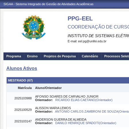
SIGAA - Sistema Integrado de Gestão de Atividades Acadêmicas
PPG-EEL
COORDENAÇÃO DE CURSO
INSTITUTO DE SISTEMAS ELÉTR
E-mail:
eel.pg@unifei.edu.br
Programa
Ensino
Projetos de Pesquisa
Calendário
Processos Selet
Alunos Ativos
MESTRADO (67)
Matrícula
Aluno/Orientador
AFONSO SOARES DE CARVALHO JUNIOR
2025103988
Orientador:
RICARDO ELIAS CAETANO(Orientador)
ALISSON MARIA LEMOS
2025100529
Orientador:
ANTONIO CARLOS ZAMBRONI DE SOUZA(Orienta
ANDERSON GUERRA DE ALMEIDA
2023103147
Orientador:
DANILO HENRIQUE SPADOTI(Orientador)