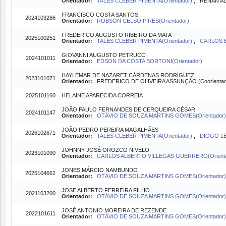
Orientador:
TALES CLEBER PIMENTA(Orientador)
, RENAN AL
FRANCISCO COSTA SANTOS
2024103286
Orientador:
ROBSON CELSO PIRES(Orientador)
FREDERICO AUGUSTO RIBEIRO DA MATA
2025100251
Orientador:
TALES CLEBER PIMENTA(Orientador)
,
CARLOS B
GIOVANNI AUGUSTO PETRUCCI
2024101011
Orientador:
EDSON DA COSTA BORTONI(Orientador)
HAYLEMAR DE NAZARET CÁRDENAS RODRÍGUEZ
2023101071
Orientador:
FREDERICO DE OLIVEIRA ASSUNÇÃO (Coorientad
2025101160
HELAINE APARECIDA CORREIA
JOÃO PAULO FERNANDES DE CERQUEIRA CÉSAR
2024101147
Orientador:
OTÁVIO DE SOUZA MARTINS GOMES(Orientador)
JOÃO PEDRO PEREIRA MAGALHÃES
2026102671
Orientador:
TALES CLEBER PIMENTA(Orientador)
,
DIOGO LE
JOHNNY JOSÉ OROZCO NIVELO
2023101090
Orientador:
CARLOS ALBERTO VILLEGAS GUERRERO(Orient
JONES MÁRCIO NAMBUNDO
2025104662
Orientador:
OTÁVIO DE SOUZA MARTINS GOMES(Orientador)
JOSE ALBERTO FERREIRA FILHO
2021103200
Orientador:
OTÁVIO DE SOUZA MARTINS GOMES(Orientador)
JOSÉ ANTONIO MOREIRA DE REZENDE
2022101611
Orientador:
OTÁVIO DE SOUZA MARTINS GOMES(Orientador)