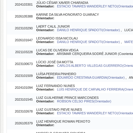
JÚLIO CÉSAR XAVIER CHIARADIA
2024103301
Orientador:
ESTACIO TAVARES WANDERLEY NETO(Orientador
KARINE DA SILVA HONORATO GUARACY
2026105388
Orientador:
LAERT CALIL JUNIOR
2023103290
Orientador:
DANILO HENRIQUE SPADOTI(Orientador)
, LUCI
LEONARDO ISSA NICOLAU
2026101647
Orientador:
DANILO HENRIQUE SPADOTI(Orientador)
,
MATE
LUCAS DE OLIVEIRA VEIGA
2021103228
Orientador:
ARISMAR CERQUEIRA SODRÉ JUNIOR (Coorienta
LÚCIO JOSÉ DA MOTTA
2023100673
Orientador:
CARLOS ALBERTO VILLEGAS GUERRERO(Orient
LUÍSA PEREIRA PINHEIRO
2023101509
Orientador:
EDUARDO CRESTANA GUARDIA(Orientador)
, AN
LUIZ FERNANDO NUNES
2024101094
Orientador:
LUIS HENRIQUE DE CARVALHO FERREIRA(Orient
LUIZ GUILHERME PRINCE MARCONDES
2023101545
Orientador:
ROBSON CELSO PIRES(Orientador)
LUIZ GUSTAVO PIEVE NUNES
2023102678
Orientador:
ESTACIO TAVARES WANDERLEY NETO(Orientador
LUIZ HENRIQUE ROWAN PEIXOTO
2026105379
Orientador: