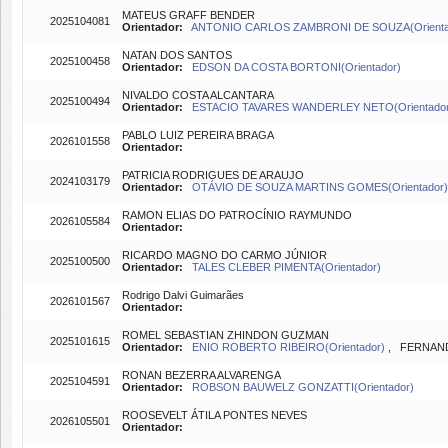
MATEUS GRAFF BENDER
2025104081
Orientador:
ANTONIO CARLOS ZAMBRONI DE SOUZA(Orienta
NATAN DOS SANTOS
2025100458
Orientador:
EDSON DA COSTA BORTONI(Orientador)
NIVALDO COSTA ALCANTARA
2025100494
Orientador:
ESTACIO TAVARES WANDERLEY NETO(Orientado
PABLO LUIZ PEREIRA BRAGA
2026101558
Orientador:
PATRICIA RODRIGUES DE ARAUJO
2024103179
Orientador:
OTÁVIO DE SOUZA MARTINS GOMES(Orientador
RAMON ELIAS DO PATROCÍNIO RAYMUNDO
2026105584
Orientador:
RICARDO MAGNO DO CARMO JÚNIOR
2025100500
Orientador:
TALES CLEBER PIMENTA(Orientador)
Rodrigo Dalvi Guimarães
2026101567
Orientador:
ROMEL SEBASTIAN ZHINDON GUZMAN
2025101615
Orientador:
ENIO ROBERTO RIBEIRO(Orientador)
, FERNANDO
RONAN BEZERRA ALVARENGA
2025104591
Orientador:
ROBSON BAUWELZ GONZATTI(Orientador)
ROOSEVELT ÁTILA PONTES NEVES
2026105501
Orientador: