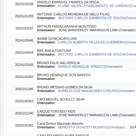
ANGELO EMANUEL TAVARES DA VEIGA
2023103156
Orientador:
ELIANE VALENCA NASCIMENTO DE LORENCI(Coor
ANTONIO CARLOS MOREIRA DE MELO FILHO
2025101259
Orientador:
ANTONIO CARLOS ZAMBRONI DE SOUZA(Orienta
ARTHUR FARIAS ARANHA MONTEIRO
2025101197
Orientador:
JOSE WANDERLEY MARANGON LIMA (Orientador
ASSIBI GONÇALVES LINS
2024100945
Orientador:
CARLOS ALBERTO VILLEGAS GUERRERO(Orient
BIEL BAILA FORTUNY
2025104644
Orientador:
ANTONIO CARLOS ZAMBRONI DE SOUZA(Orienta
BRUNO FAUS SALUSSOLIA
2024103105
Orientador:
DANILO HENRIQUE SPADOTI(Orientador)
BRUNO HENRIQUE DOS SANTOS
2026100283
Orientador:
BRUNO MESSIAS GOMES DA SILVA
2025101286
Orientador:
AURELIO LUIZ MAGALHAES COELHO(Orientador
CAIO MIGUEL SCHULTZ SILVA
2026100363
Orientador:
CAIQUE FURTADO REIS
2025101240
Orientador:
JOSE WANDERLEY MARANGON LIMA (Orientador
Carla Denise Machado Marinho
2026100381
Orientador:
BENEDITO DONIZETI BONATO(Orientador)
, JOÃ
CAYO EDUARDO ALVES SANTOS