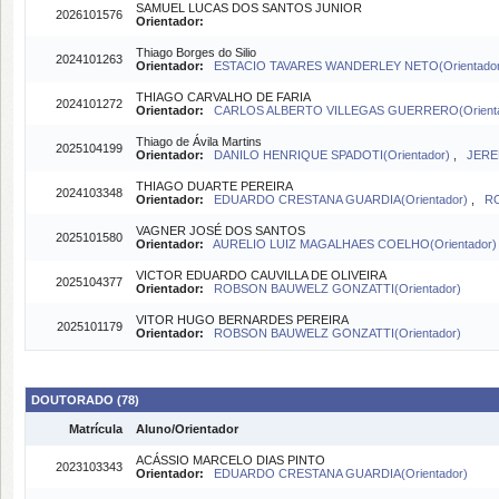
SAMUEL LUCAS DOS SANTOS JUNIOR
2026101576
Orientador:
Thiago Borges do Silio
2024101263
Orientador:
ESTACIO TAVARES WANDERLEY NETO(Orientado
THIAGO CARVALHO DE FARIA
2024101272
Orientador:
CARLOS ALBERTO VILLEGAS GUERRERO(Orient
Thiago de Ávila Martins
2025104199
Orientador:
DANILO HENRIQUE SPADOTI(Orientador)
,
JERE
THIAGO DUARTE PEREIRA
2024103348
Orientador:
EDUARDO CRESTANA GUARDIA(Orientador)
,
RO
VAGNER JOSÉ DOS SANTOS
2025101580
Orientador:
AURELIO LUIZ MAGALHAES COELHO(Orientador
VICTOR EDUARDO CAUVILLA DE OLIVEIRA
2025104377
Orientador:
ROBSON BAUWELZ GONZATTI(Orientador)
VITOR HUGO BERNARDES PEREIRA
2025101179
Orientador:
ROBSON BAUWELZ GONZATTI(Orientador)
DOUTORADO (78)
Matrícula
Aluno/Orientador
ACÁSSIO MARCELO DIAS PINTO
2023103343
Orientador:
EDUARDO CRESTANA GUARDIA(Orientador)