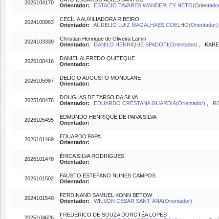
2025104170
Orientador:
ESTACIO TAVARES WANDERLEY NETO(Orientado
CECÍLIA AUXILIADORA RIBEIRO
2024100963
Orientador:
AURELIO LUIZ MAGALHAES COELHO(Orientador
Christian Henrique de Oliveira Lamin
2024103339
Orientador:
DANILO HENRIQUE SPADOTI(Orientador)
, KARE
DANIEL ALFREDO QUITEQUE
2026100416
Orientador:
DELÍCIO AUGUSTO MONDLANE
2026105987
Orientador:
DOUGLAS DE TARSO DA SILVA
2025100476
Orientador:
EDUARDO CRESTANA GUARDIA(Orientador)
,
RO
EDMUNDO HENRIQUE DE PAIVA SILVA
2026105495
Orientador:
EDUARDO PAPA
2026101469
Orientador:
ÉRICA SILVA RODRIGUES
2026101478
Orientador:
FAUSTO ESTEFANO NUNES CAMPOS
2026101502
Orientador:
FERDINAND SAMUEL KONN BETOW
2024101540
Orientador:
WILSON CÉSAR SANT`ANA(Orientador)
FREDERICO DE SOUZA DOROTÉA LOPES
2025104626