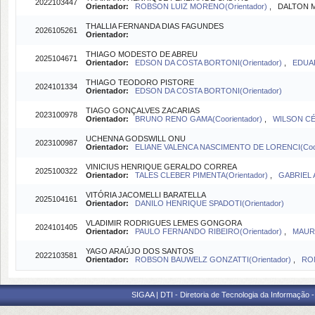
2022103447
Orientador:
ROBSON LUIZ MORENO(Orientador)
, DALTON M
THALLIA FERNANDA DIAS FAGUNDES
2026105261
Orientador:
THIAGO MODESTO DE ABREU
2025104671
Orientador:
EDSON DA COSTA BORTONI(Orientador)
,
EDUAR
THIAGO TEODORO PISTORE
2024101334
Orientador:
EDSON DA COSTA BORTONI(Orientador)
TIAGO GONÇALVES ZACARIAS
2023100978
Orientador:
BRUNO RENO GAMA(Coorientador)
,
WILSON CÉ
UCHENNA GODSWILL ONU
2023100987
Orientador:
ELIANE VALENCA NASCIMENTO DE LORENCI(Coor
VINICIUS HENRIQUE GERALDO CORREA
2025100322
Orientador:
TALES CLEBER PIMENTA(Orientador)
,
GABRIEL 
VITÓRIA JACOMELLI BARATELLA
2025104161
Orientador:
DANILO HENRIQUE SPADOTI(Orientador)
VLADIMIR RODRIGUES LEMES GONGORA
2024101405
Orientador:
PAULO FERNANDO RIBEIRO(Orientador)
,
MAURI
YAGO ARAÚJO DOS SANTOS
2022103581
Orientador:
ROBSON BAUWELZ GONZATTI(Orientador)
,
RON
SIGAA | DTI - Diretoria de Tecnologia da Informação 