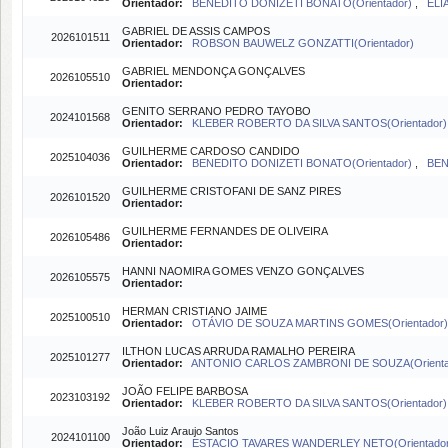
Orientador:
BENEDITO DONIZETI BONATO(Orientador)
,
ELI
GABRIEL DE ASSIS CAMPOS
2026101511
Orientador:
ROBSON BAUWELZ GONZATTI(Orientador)
GABRIEL MENDONÇA GONÇALVES
2026105510
Orientador:
GENITO SERRANO PEDRO TAYOBO
2024101568
Orientador:
KLEBER ROBERTO DA SILVA SANTOS(Orientador)
GUILHERME CARDOSO CANDIDO
2025104036
Orientador:
BENEDITO DONIZETI BONATO(Orientador)
,
BEN
GUILHERME CRISTOFANI DE SANZ PIRES
2026101520
Orientador:
GUILHERME FERNANDES DE OLIVEIRA
2026105486
Orientador:
HANNI NAOMIRA GOMES VENZO GONÇALVES
2026105575
Orientador:
HERMAN CRISTIANO JAIME
2025100510
Orientador:
OTÁVIO DE SOUZA MARTINS GOMES(Orientador)
ILTHON LUCAS ARRUDA RAMALHO PEREIRA
2025101277
Orientador:
ANTONIO CARLOS ZAMBRONI DE SOUZA(Orienta
JOÃO FELIPE BARBOSA
2023103192
Orientador:
KLEBER ROBERTO DA SILVA SANTOS(Orientador)
João Luiz Araujo Santos
2024101100
Orientador:
ESTACIO TAVARES WANDERLEY NETO(Orientado