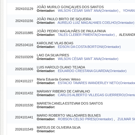
JOÃO MURILO GONÇALVES DOS SANTOS
2024101129
Orientador:
WILSON CÉSAR SANT`ANA(Orientador)
,
YOHAN 
JOÃO PAULO BRITO DE SIQUEIRA
2024101156
Orientador:
AURELIO LUIZ MAGALHAES COELHO(Orientador)
JOÃO PEDRO MAGALHÃES DE PAULA PAIVA
2025101885
Orientador:
TALES CLEBER PIMENTA(Orientador)
, ALEXANDR
KAROLINE VILAS BOAS
2025104116
Orientador:
EDSON DA COSTA BORTONI(Orientador)
LAIO DA SILVA PIRES
2023103209
Orientador:
WILSON CÉSAR SANT`ANA(Orientador)
LUIS HAROLD OLANO TEJADA
2025101606
Orientador:
EDUARDO CRESTANA GUARDIA(Orientador)
Maria Eduarda Gomes Veloso
2024101227
Orientador:
ESTACIO TAVARES WANDERLEY NETO(Orientador
MARIANY RIBEIRO DE CARVALHO
2024101432
Orientador:
CARLOS ALBERTO VILLEGAS GUERRERO(Orient
MARIETA CANELA ESTEVAM DOS SANTOS
2026101530
Orientador:
MARIO ROBERTO VALLADARES BULNES
2024101441
Orientador:
ROBSON CELSO PIRES(Orientador)
,
ZULMAR SO
MATEUS DE OLIVEIRA SILVA
2026101549
Orientador: