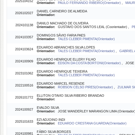
2025104152
Orientador:
PAULO FERNANDO RIBEIRO(Orientador)
,
MAURI
DANIEL CARNEIRO DE ALMEIDA
2026102027
Orientador:
DANILO MACHADO DE OLIVEIRA
2024101138
Orientador:
GUSTAVO DOS SANTOS LEAL (Coorientador) ,
P
DOMINGOS SÁVIO FARIA PAES
2024103357
Orientador:
TALES CLEBER PIMENTA(Orientador)
EDUARDO ABRANCHES SILVA LOPES
2024103624
Orientador:
TALES CLEBER PIMENTA(Orientador)
,
GABRIEL 
EDUARDO HENRIQUE ELLERY FILHO
2024100909
Orientador:
EDSON DA COSTA BORTONI(Orientador)
, JOSE 
EDUARDO HENRIQUE TEIXEIRA
2023101062
Orientador:
TALES CLEBER PIMENTA(Orientador)
EDUARDO MARCEL RESENDE
2022100516
Orientador:
ROBSON CELSO PIRES(Orientador)
,
ZULMAR SO
ELLITON OTAVIO SILVA RIBEIRO BRANDAO
2026101772
Orientador:
EVALDO SILVA
2024100927
Orientador:
JOSE WANDERLEY MARANGON LIMA (Orientador
EZI ADJOINO INDI
2025101633
Orientador:
EDUARDO CRESTANA GUARDIA(Orientador)
FÁBIO SILVA BORGES
2024100981