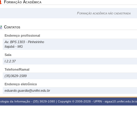
Formação Acadêmica
Formação acadêmica não cadastrada
Contatos
Endereço profissional
Av. BPS 1303 - Pinheirinho
Itajubá - MG
Sala
I.2.2.37
Telefone/Ramal
(35)3629-1589
Endereço eletrônico
eduardo.guardia@unifei.edu.br
cnologia da Informação - (35) 3629-1080 | Copyright © 2006-2026 - UFRN - sigaa10.unifei.edu.br