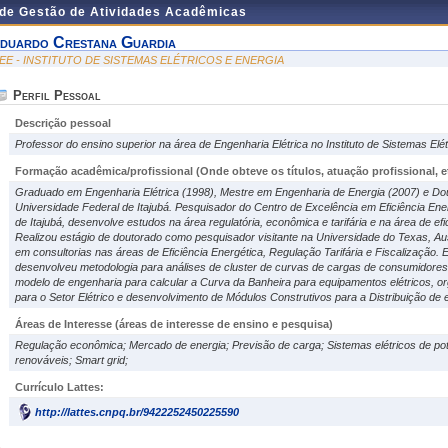
 de Gestão de Atividades Acadêmicas
duardo Crestana Guardia
SEE - INSTITUTO DE SISTEMAS ELÉTRICOS E ENERGIA
Perfil Pessoal
Descrição pessoal
Professor do ensino superior na área de Engenharia Elétrica no Instituto de Sistemas Elét
Formação acadêmica/profissional (Onde obteve os títulos, atuação profissional, et
Graduado em Engenharia Elétrica (1998), Mestre em Engenharia de Energia (2007) e Dou
Universidade Federal de Itajubá. Pesquisador do Centro de Excelência em Eficiência En
de Itajubá, desenvolve estudos na área regulatória, econômica e tarifária e na área de efic
Realizou estágio de doutorado como pesquisador visitante na Universidade do Texas, Aus
em consultorias nas áreas de Eficiência Energética, Regulação Tarifária e Fiscalização.
desenvolveu metodologia para análises de cluster de curvas de cargas de consumidores, an
modelo de engenharia para calcular a Curva da Banheira para equipamentos elétricos, 
para o Setor Elétrico e desenvolvimento de Módulos Construtivos para a Distribuição de e
Áreas de Interesse
(áreas de interesse de ensino e pesquisa)
Regulação econômica; Mercado de energia; Previsão de carga; Sistemas elétricos de potê
renováveis; Smart grid;
Currículo Lattes:
http://lattes.cnpq.br/9422252450225590