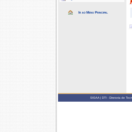
Ir ao Menu Principal
SIGAA | DTI - Diretoria de Te