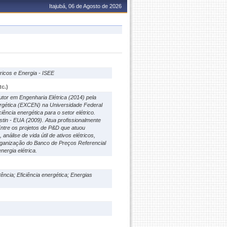
Itajubá, 06 de Agosto de 2026
ricos e Energia - ISEE
c.)
tor em Engenharia Elétrica (2014) pela
ergética (EXCEN) na Universidade Federal
iência energética para o setor elétrico.
tin - EUA (2009). Atua profissionalmente
 Entre os projetos de P&D que atuou
álise de vida útil de ativos elétricos,
organização do Banco de Preços Referencial
nergia elétrica.
ncia; Eficiência energética; Energias