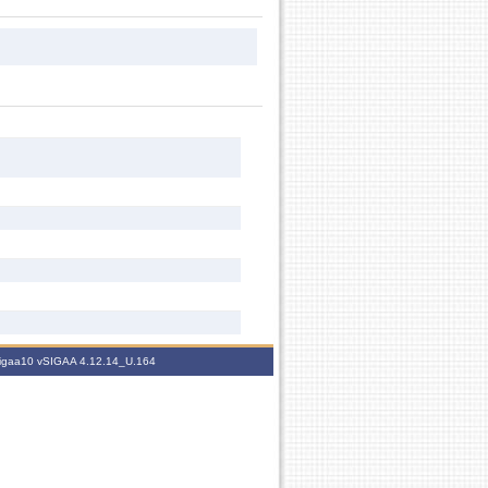
.sigaa10
vSIGAA 4.12.14_U.164