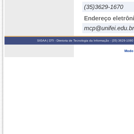
(35)3629-1670
Endereço eletrôn
mcp@unifei.edu.b
SIGAA | DTI - Diretoria de Tecnologia da Informação - (35) 3629-1080
Modo 