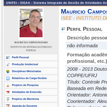
UNIFEI ›
SIGAA - Sistema Integrado de Gestão de Atividades 
Mauricio Campo
ISEE - INSTITUTO 
Perfil Pessoal
Descrição pessoa
MAURICIO CAMPOS PASSARO
não informada
INSTITUTO DE SISTEMAS ELÉTRICOS E
ENERGIA
Formação acadêmi
Perfil Pessoal
profissional, etc.
Produção Intelectual
2008 - 2013 Douto
Disciplinas Ministradas
COPPE/UFRJ
Relatórios de Carga Horária
Título: Controle P
Projetos de Pesquisa
Baseada em Redes
Atividades de Extensão
Orientador: Antoni
Projetos de Monitoria
Coorientador: Alex
Agenda do Docente