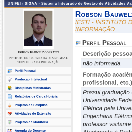
UNIFEI ›
SIGAA - Sistema Integrado de Gestão de Atividades 
Robson Bauwelz
IESTI - INSTITUTO
INFORMAÇÃO
Perfil Pessoal
Descrição pessoa
ROBSON BAUWELZ GONZATTI
INSTITUTO DE ENGENHARIA DE SISTEMAS E
não informada
TECNOLOGIA DA INFORMAÇÃO
Perfil Pessoal
Formação acadêmi
Produção Intelectual
profissional, etc.
Disciplinas Ministradas
Possui graduação 
Relatórios de Carga Horária
Universidade Fede
Projetos de Pesquisa
Elétrica pela Univ
Atividades de Extensão
Engenharia Elétric
Projetos de Monitoria
professor visitante
Agenda do Docente