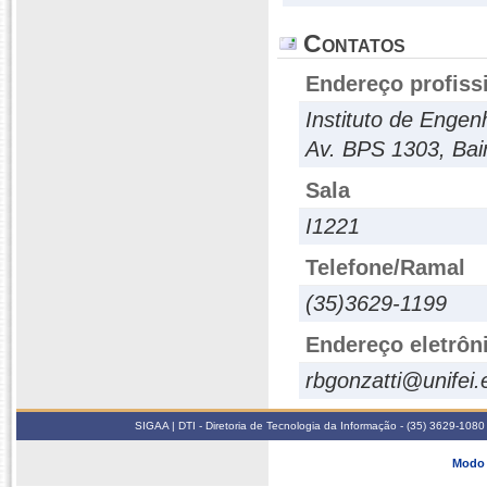
Contatos
Endereço profiss
Instituto de Engen
Av. BPS 1303, Bair
Sala
I1221
Telefone/Ramal
(35)3629-1199
Endereço eletrôn
rbgonzatti@unifei.
SIGAA | DTI - Diretoria de Tecnologia da Informação - (35) 3629-1080
Modo 