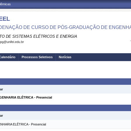
adêmicas
EEL
ENAÇÃO DE CURSO DE PÓS-GRADUAÇÃO DE ENGENHA
UTO DE SISTEMAS ELÉTRICOS E ENERGIA
.pg@unifei.edu.br
Calendário
Processos Seletivos
Notícias
ar
NHARIA ELÉTRICA - Presencial
ar
ARIA ELÉTRICA - Presencial