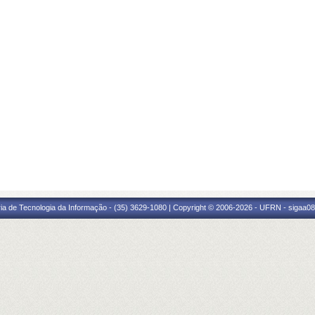
ria de Tecnologia da Informação - (35) 3629-1080 | Copyright © 2006-2026 - UFRN - sigaa08.