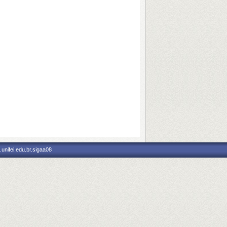
unifei.edu.br.sigaa08