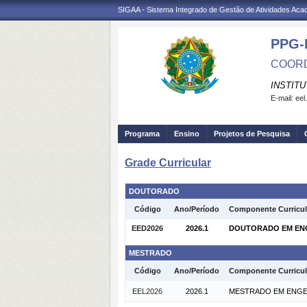
SIGAA - Sistema Integrado de Gestão de Atividades Ac
PPG-
COORD
INSTIT
E-mail:
eel
Programa
Ensino
Projetos de Pesquisa
Grade Curricular
DOUTORADO
Código
Ano/Período
Componente Curricul
EED2026
2026.1
DOUTORADO EM ENGE
MESTRADO
Código
Ano/Período
Componente Curricul
EEL2026
2026.1
MESTRADO EM ENGENH