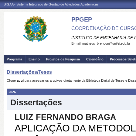
SIGAA - Sistema Integrado de Gestão de Atividades Acadêmicas
PPGEP
COORDENAÇÃO DE CURSO
INSTITUTO DE ENGENHARIA DE
E-mail:
matheus_brendon@unifei.edu.br
Programa
Ensino
Projetos de Pesquisa
Calendário
Processos Selet
Dissertações/Teses
Clique
aqui
para acessar os arquivos diretamente da Biblioteca Digital de Teses e Dis
2026
Dissertações
LUIZ FERNANDO BRAGA
APLICAÇÃO DA METODOL