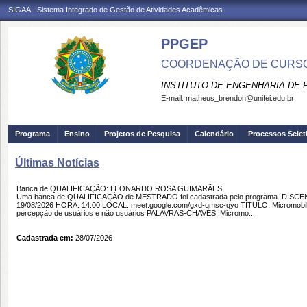
SIGAA - Sistema Integrado de Gestão de Atividades Acadêmicas
PPGEP
COORDENAÇÃO DE CURSO
INSTITUTO DE ENGENHARIA DE
E-mail:
matheus_brendon@unifei.edu.br
Programa
Ensino
Projetos de Pesquisa
Calendário
Processos Selet
Últimas Notícias
Banca de QUALIFICAÇÃO: LEONARDO ROSA GUIMARÃES
Uma banca de QUALIFICAÇÃO de MESTRADO foi cadastrada pelo programa. DIS
19/08/2026 HORA: 14:00 LOCAL: meet.google.com/gxd-qmsc-qyo TÍTULO: Micromobilid
percepção de usuários e não usuários PALAVRAS-CHAVES: Micromo...
Cadastrada em:
28/07/2026