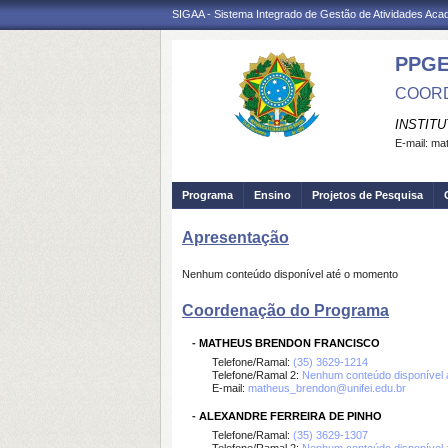
SIGAA - Sistema Integrado de Gestão de Atividades Ac
PPG
COORD
INSTIT
E-mail:
mat
Programa
Ensino
Projetos de Pesquisa
Apresentação
Nenhum conteúdo disponível até o momento
Coordenação do Programa
-
MATHEUS BRENDON FRANCISCO
Telefone/Ramal:
(35) 3629-1214
Telefone/Ramal 2:
Nenhum conteúdo disponível 
E-mail:
matheus_brendon@unifei.edu.br
-
ALEXANDRE FERREIRA DE PINHO
Telefone/Ramal:
(35) 3629-1307