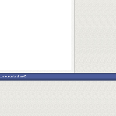
unifei.edu.br.sigaa05