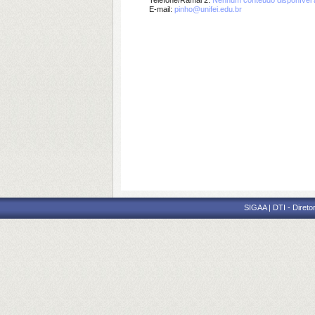
Telefone/Ramal 2:
Nenhum conteúdo disponível 
E-mail:
pinho@unifei.edu.br
SIGAA | DTI - Direto