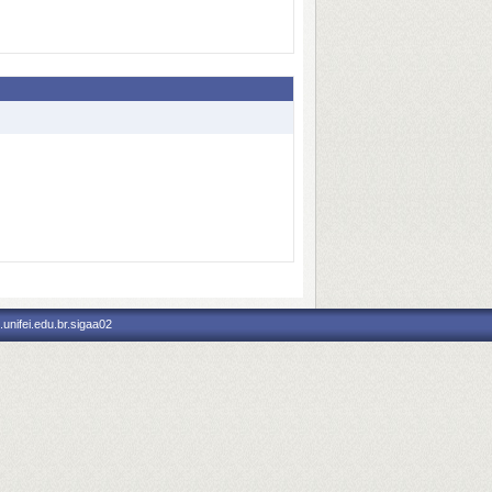
unifei.edu.br.sigaa02