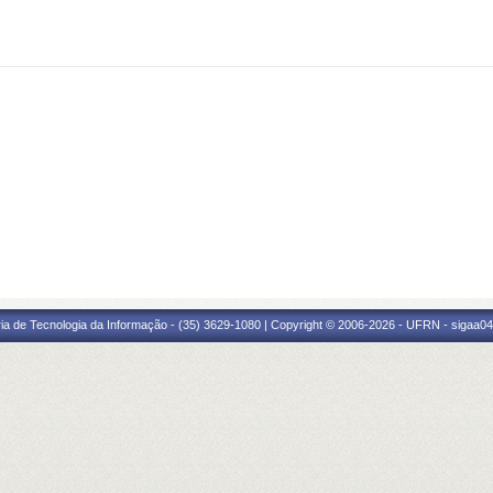
ria de Tecnologia da Informação - (35) 3629-1080 | Copyright © 2006-2026 - UFRN - sigaa04.