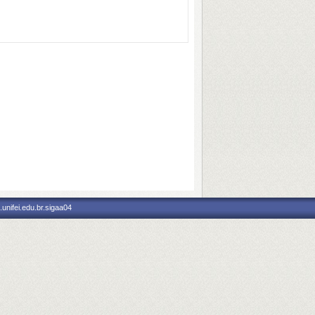
unifei.edu.br.sigaa04