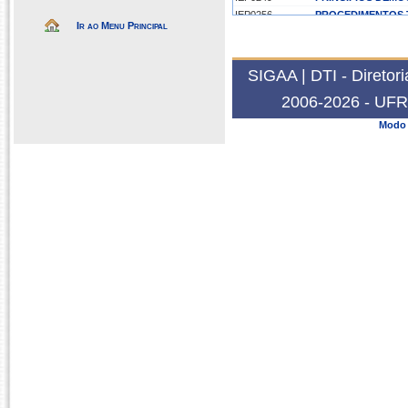
IEP0256
PROCEDIMENTOS 
Ir ao Menu Principal
2024.2
IEP0127
CIÊNCIAS, TECNO
SIGAA | DTI - Diretor
IEP0246
TECNOLOGIA E E
IEP0126
TRABALHO, TECN
2006-2026 - UFRN
DTS214
DETERMINANTES S
Modo 
RUM09
ESCRITA CIENTIF
2023.2
RUM09
ESCRITA CIENTIF
DTS315
TÓPICOS ESPECIAI
2022.2
RUM09
ESCRITA CIENTIF
DTS225
INSTRUMENTOS DE
2021.2
DTS225
INSTRUMENTOS DE
2021.1
COMUNICAÇÃO CI
DTS221
CONHECIMENTO C
DTS225
INSTRUMENTOS DE