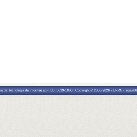
ria de Tecnologia da Informação - (35) 3629-1080 | Copyright © 2006-2026 - UFRN - sigaa06.