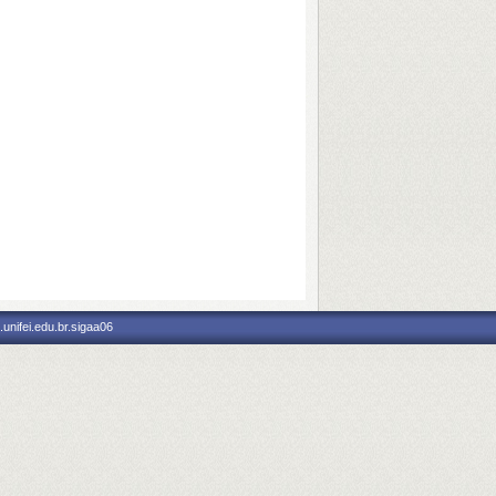
unifei.edu.br.sigaa06