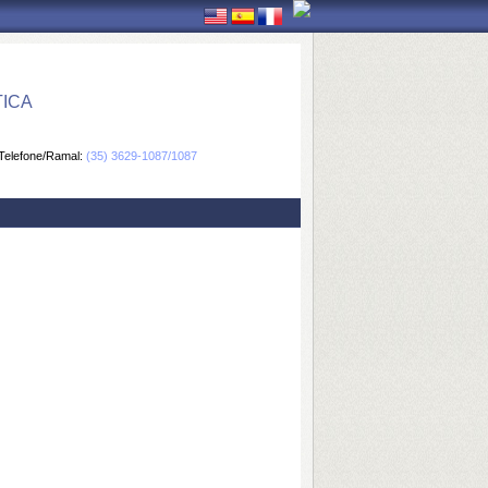
ICA
Telefone/Ramal:
(35) 3629-1087/1087