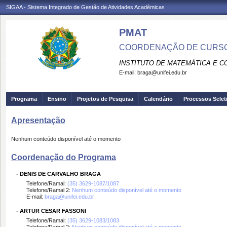
SIGAA - Sistema Integrado de Gestão de Atividades Acadêmicas
PMAT
COORDENAÇÃO DE CURSO
INSTITUTO DE MATEMÁTICA E 
E-mail:
braga@unifei.edu.br
Programa
Ensino
Projetos de Pesquisa
Calendário
Processos Selet
Apresentação
Nenhum conteúdo disponível até o momento
Coordenação do Programa
-
DENIS DE CARVALHO BRAGA
Telefone/Ramal:
(35) 3629-1087/1087
Telefone/Ramal 2:
Nenhum conteúdo disponível até o momento
E-mail:
braga@unifei.edu.br
-
ARTUR CESAR FASSONI
Telefone/Ramal:
(35) 3629-1083/1083