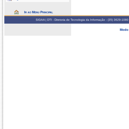
Ir ao Menu Principal
SIGAA | DTI - Diretoria de Tecnologia da Informação - (35) 3629-1080
Modo 