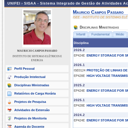
UNIFEI ›
SIGAA - Sistema Integrado de Gestão de Atividades 
Mauricio Campos Passaro
ISEE - INSTITUTO DE SISTEMAS EL
Disciplinas Ministradas
Infantil
Fundamental
Médio
Disciplina
2026.2
MAURICIO CAMPOS PASSARO
EP424E
ENERGY STORAGE FOR S
INSTITUTO DE SISTEMAS ELÉTRICOS E
ENERGIA
2026.1
Perfil Pessoal
ISE0124
PROTEÇÃO DE LINHAS DE 
EP428E
HIGH VOLTAGE TRANSMIS
Produção Intelectual
Disciplinas Ministradas
2025.2
EP424E
ENERGY STORAGE FOR S
Relatórios de Carga Horária
2025.1
Projetos de Pesquisa
EP428E
HIGH VOLTAGE TRANSMIS
Atividades de Extensão
2024.2
Projetos de Monitoria
EP424E
ENERGY STORAGE FOR S
Agenda do Docente