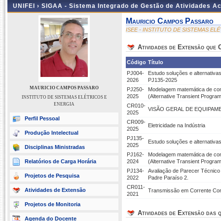
UNIFEI ›
SIGAA - Sistema Integrado de Gestão de Atividades 
Mauricio Campos Passaro
ISEE - INSTITUTO DE SISTEMAS EL
Atividades de Extensão que
Código
Título
PJ004-
Estudo soluções e alternativa
2026
PJ135-2025
MAURICIO CAMPOS PASSARO
PJ250-
Modelagem matemática de con
2025
(Alternative Transient Prog
INSTITUTO DE SISTEMAS ELÉTRICOS E
ENERGIA
CR010-
VISÃO GERAL DE EQUIPAM
2025
Perfil Pessoal
CR009-
Eletricidade na Indústria
2025
Produção Intelectual
PJ135-
Estudo soluções e alternativa
2025
Disciplinas Ministradas
PJ162-
Modelagem matemática de con
Relatórios de Carga Horária
2024
(Alternative Transient Progra
PJ134-
Avaliação de Parecer Técnico
Projetos de Pesquisa
2022
Padre Paraíso 2.
CR011-
Atividades de Extensão
Transmissão em Corrente Con
2021
Projetos de Monitoria
Atividades de Extensão das q
Agenda do Docente