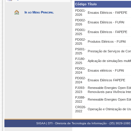
Código
Título
PD001-
Ir ao Menu Principal
Ensaios Elétricos - FAPEPE
2026
PD002-
Ensaios Elétricos - FUPAI
2026
PD001-
Ensaios Elétricos - FAPEPE
2025
PD002-
Produtos Elétricos - FUPAI
2025
PS001-
Prestação de Serviços de Cons
2025
PJ180-
Aplicação de simulações multi
2025
PD001-
Ensaios elétricos - FUPAI
2024
PD002-
Ensaios Elétricos FAPEPE
2024
PJ093-
Renewable Energies Open Educ
2023
Renováveis para Vivência Intel
PJ088-
Renewable Energies Open Educ
2022
CR026-
Operação e Otimização de Usi
2022
SIGAA | DTI - Diretoria de Tecnologia da Informação - (35) 3629-1080