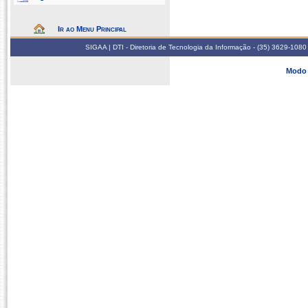
Ir ao Menu Principal
SIGAA | DTI - Diretoria de Tecnologia da Informação - (35) 3629-1080
Modo 