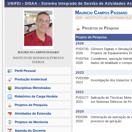
UNIFEI ›
SIGAA - Sistema Integrado de Gestão de Atividades 
Mauricio Campos Passaro
ISEE - INSTITUTO DE SISTEMAS EL
Projetos de Pesquisa
Projeto de Pesquisa
2026
PVDI735-
Gêmeos Digitais e Simulaçõe
MAURICIO CAMPOS PASSARO
2026
Projetos de Equipamentos El
INSTITUTO DE SISTEMAS ELÉTRICOS E
PVDI764-
Curtailment, operação hidre
ENERGIA
2026
dados de letalidade e compo
Perfil Pessoal
2023
PVDI399-
Produção Intelectual
Investigação dos Impactos 3
2023
Disciplinas Ministradas
2021
Relatórios de Carga Horária
PVDI177-
Aplicação de Técnicas Meta
2021
em Sistemas Elétricos de Po
Projetos de Pesquisa
2020
Atividades de Extensão
PIDI299-
Otimização da operação de u
2020
processo de geração
Projetos de Monitoria
Agenda do Docente