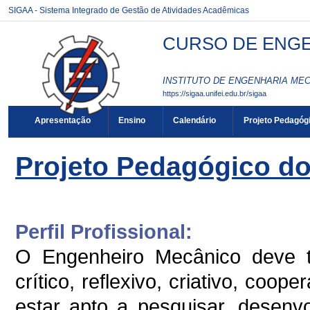
SIGAA - Sistema Integrado de Gestão de Atividades Acadêmicas
CURSO DE ENGE
INSTITUTO DE ENGENHARIA MEC
https://sigaa.unifei.edu.br/sigaa
Apresentação
Ensino
Calendário
Projeto Pedagóg
Projeto Pedagógico d
Perfil Profissional:
O Engenheiro Mecânico deve te
crítico, reflexivo, criativo, coop
estar apto a pesquisar, desenvol