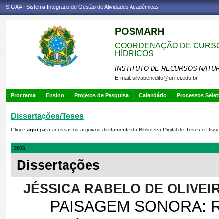
SIGAA - Sistema Integrado de Gestão de Atividades Acadêmicas
POSMARH
COORDENAÇÃO DE CURSO
HÍDRICOS
INSTITUTO DE RECURSOS NATU
E-mail:
silvabenedito@unifei.edu.br
Programa
Ensino
Projetos de Pesquisa
Calendário
Processos Selet
Dissertações/Teses
Clique
aqui
para acessar os arquivos diretamente da Biblioteca Digital de Teses e Dis
2026
Dissertações
JÉSSICA RABELO DE OLIVEI
PAISAGEM SONORA: R