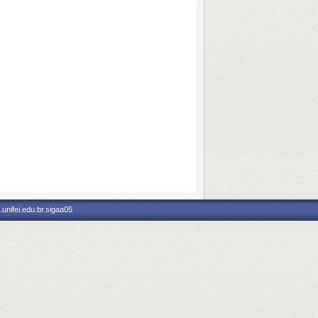
unifei.edu.br.sigaa05