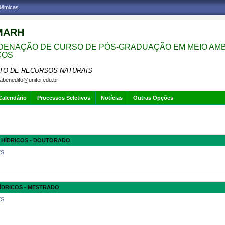
adêmicas
MARH
ENAÇÃO DE CURSO DE PÓS-GRADUAÇÃO EM MEIO AMB
COS
UTO DE RECURSOS NATURAIS
vabenedito@unifei.edu.br
Calendário
Processos Seletivos
Notícias
Outras Opções
 HÍDRICOS - DOUTORADO
ES
ÍDRICOS - MESTRADO
ES