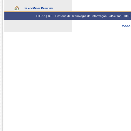
Ir ao Menu Principal
SIGAA | DTI - Diretoria de Tecnologia da Informação - (35) 3629-1080
Modo 