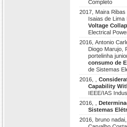
Completo
2017, Maira Ribas
Isaias de Lima
Voltage Colla
Electrical Pow
2016, Antonio Carl
Diogo Marujo, R
portelinha junio
consumo de E
de Sistemas El
2016, ,
Considera
Capability Wit
IEEE/IAS Indu
2016, ,
Determina
Sistemas Elét
2016, bruno nadai
Carvalho Costa,