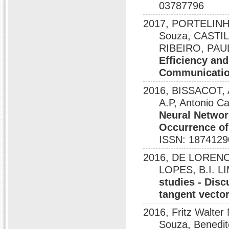
03787796
2017, PORTELINHA
Souza, CASTI
RIBEIRO, PAU
Efficiency and
Communicatio
2016, BISSACOT, 
A.P, Antonio C
Neural Networ
Occurrence of 
ISSN: 1874129
2016, DE LORENCI
LOPES, B.I. L
studies - Disc
tangent vecto
2016, Fritz Walte
Souza, Benedit