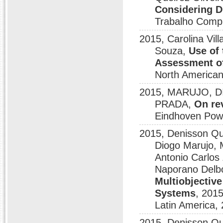
Considering 
Trabalho Comp
2015, Carolina Vil
Souza,
Use of 
Assessment of
North America
2015, MARUJO, DI
PRADA,
On rev
Eindhoven Pow
2015, Denisson Que
Diogo Marujo, 
Antonio Carlos
Naporano Delbon
Multiobjective
Systems
, 201
Latin America,
2015, Denisson Que