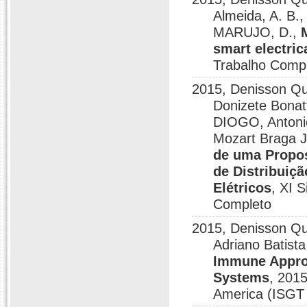
Almeida, A. B.,
MARUJO, D.,
smart electric
Trabalho Comp
2015, Denisson Que
Donizete Bonat
DIOGO, Antonio
Mozart Braga J
de uma Propos
de Distribuiç
Elétricos
, XI 
Completo
2015, Denisson Que
Adriano Batist
Immune Approa
Systems
, 201
America (ISGT