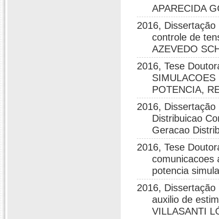
APARECIDA G
2016, Dissertação
controle de t
AZEVEDO SC
2016, Tese Dout
SIMULACOES 
POTENCIA, R
2016, Dissertação
Distribuicao C
Geracao Dist
2016, Tese Doutor
comunicacoes a
potencia sim
2016, Dissertação
auxilio de es
VILLASANTI 