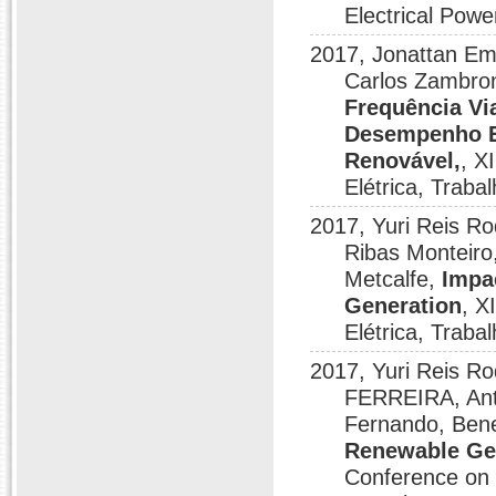
Electrical Pow
2017, Jonattan Ema
Carlos Zambron
Frequência Via
Desempenho El
Renovável,
, X
Elétrica, Trab
2017, Yuri Reis Ro
Ribas Monteiro
Metcalfe,
Impa
Generation
, X
Elétrica, Trab
2017, Yuri Reis
FERREIRA, Anto
Fernando, Bene
Renewable Gen
Conference on 