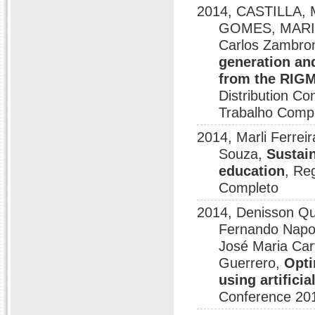
2014, CASTILLA
GOMES, MARIO
Carlos Zambro
generation an
from the RIG
Distribution C
Trabalho Comp
2014, Marli Ferrei
Souza,
Sustai
education
, Re
Completo
2014, Denisson Que
Fernando Napo
José Maria Carv
Guerrero,
Opti
using artific
Conference 20