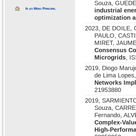
Souza, GUEDES,
Ir ao Menu Principal
industrial ene
optimization 
2023, DE DOILE
PAULO, CASTIL
MIRET, JAUME
Consensus Con
Microgrids
, I
2019, Diogo Maruj
de Lima Lopes,
Networks Impl
21953880
2019, SARMIENTO
Souza, CARRE
Fernando, AL
Complex-Value
High-Performa