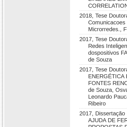
CORRELATION
2018, Tese Doutora
Comunicacoes M
Microrredes.
2017, Tese Douto
Redes Intelige
dospositivos 
de Souza
2017, Tese Dout
ENERGÉTICA 
FONTES RENOV
de Souza, Osva
Leonardo Pauc
Ribeiro
2017, Dissertaç
AJUDA DE FE