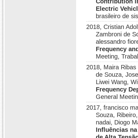
Contribution in
Electric Vehi
brasileiro de s
2018, Cristian Ado
Zambroni de So
alessandro fio
Frequency and
Meeting, Traba
2018, Maira Ribas 
de Souza, Jose
Liwei Wang, Wi
Frequency Dep
General Meetin
2017, francisco ma
Souza, Ribeiro
nadai, Diogo M
Influências n
de Alta Tensã