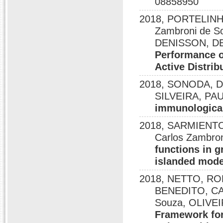
08858950
2018, PORTELINH
Zambroni de S
DENISSON, D
Performance o
Active Distri
2018, SONODA, DA
SILVEIRA, PA
immunologica
2018, SARMIENTO
Carlos Zambro
functions in 
islanded mod
2018, NETTO, R
BENEDITO, CAR
Souza, OLIVE
Framework fo