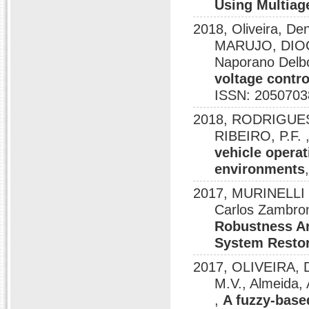
Using Multiag
2018, Oliveira, 
MARUJO, DIOGO
Naporano Delb
voltage contro
ISSN: 2050703
2018, RODRIGUES,
RIBEIRO, P.F. 
vehicle opera
environments
2017, MURINELLI
Carlos Zambro
Robustness Ar
System Restor
2017, OLIVEIRA, D
M.V., Almeida,
,
A fuzzy-base