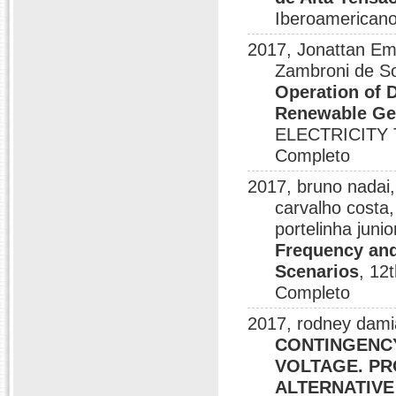
Iberoamerican
2017, Jonattan Ema
Zambroni de S
Operation of 
Renewable Ge
ELECTRICITY 
Completo
2017, bruno nadai,
carvalho costa,
portelinha junio
Frequency and
Scenarios
, 12
Completo
2017, rodney dami
CONTINGENCY
VOLTAGE. PR
ALTERNATIVE