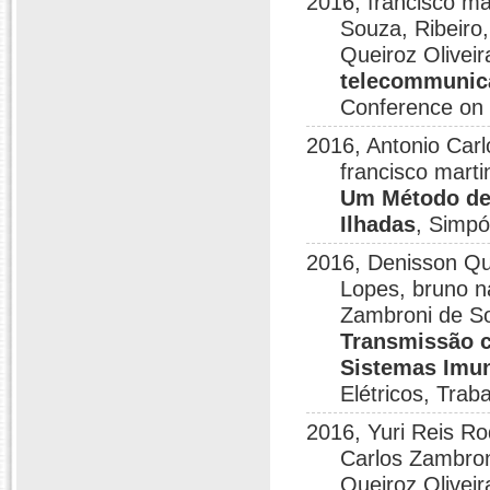
2016, francisco ma
Souza, Ribeiro
Queiroz Olivei
telecommunica
Conference on
2016, Antonio Car
francisco marti
Um Método de 
Ilhadas
, Simpó
2016, Denisson Que
Lopes, bruno na
Zambroni de S
Transmissão c
Sistemas Imuno
Elétricos, Tra
2016, Yuri Reis R
Carlos Zambron
Queiroz Olivei