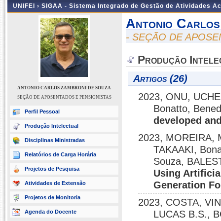
UNIFEI ›
SIGAA - Sistema Integrado de Gestão de Atividades 
Antonio Carlos
- SEÇÃO DE APOSE
Produção Intele
Artigos (26)
ANTONIO CARLOS ZAMBRONI DE SOUZA
2023, ONU, UCHEN
SEÇÃO DE APOSENTADOS E PENSIONISTAS
Bonatto, Benedi
Perfil Pessoal
developed an
Produção Intelectual
2023, MOREIRA, 
Disciplinas Ministradas
TAKAAKI, Bonat
Relatórios de Carga Horária
Souza, BALES
Projetos de Pesquisa
Using Artifici
Generation Fo
Atividades de Extensão
Projetos de Monitoria
2023, COSTA, VIN
Agenda do Docente
LUCAS B.S., B