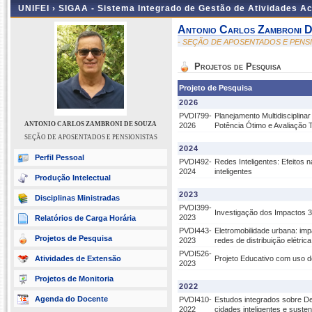
UNIFEI ›
SIGAA - Sistema Integrado de Gestão de Atividades 
Antonio Carlos Zambroni 
- SEÇÃO DE APOSENTADOS E PENS
Projetos de Pesquisa
Projeto de Pesquisa
2026
PVDI799-
Planejamento Multidisciplin
ANTONIO CARLOS ZAMBRONI DE SOUZA
2026
Potência Ótimo e Avaliação 
SEÇÃO DE APOSENTADOS E PENSIONISTAS
2024
Perfil Pessoal
PVDI492-
Redes Inteligentes: Efeitos 
2024
inteligentes
Produção Intelectual
2023
Disciplinas Ministradas
PVDI399-
Investigação dos Impactos 3
2023
Relatórios de Carga Horária
PVDI443-
Eletromobilidade urbana: imp
Projetos de Pesquisa
2023
redes de distribuição elétri
PVDI526-
Atividades de Extensão
Projeto Educativo com uso de
2023
Projetos de Monitoria
2022
Agenda do Docente
PVDI410-
Estudos integrados sobre De
2022
cidades inteligentes e suste