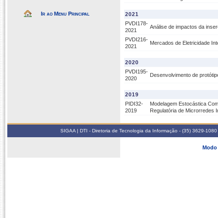
Ir ao Menu Principal
2021
PVDI178-
Análise de impactos da inser
2021
PVDI216-
Mercados de Eletricidade In
2021
2020
PVDI195-
Desenvolvimento de protótipo
2020
2019
PIDI32-
Modelagem Estocástica Comp
2019
Regulatória de Microrredes I
SIGAA | DTI - Diretoria de Tecnologia da Informação - (35) 3629-1080
Modo 