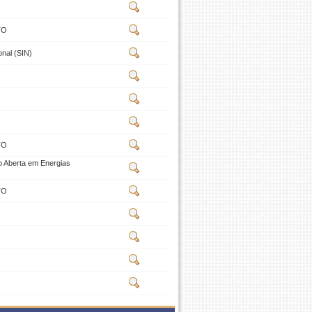
TO
onal (SIN)
TO
o Aberta em Energias
TO