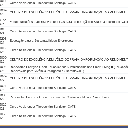
J014-
Curso Assistencial Theodomiro Santiago- CATS
025
J062-
CENTRO DE EXCELÊNCIA EM VÔLEI DE PRAIA: DA FORMAÇÃO AO RENDIMEN
025
J135-
Estudo soluções e alternativas técnicas para a operação do Sistema Interligado Naci
025
J013-
Curso Assistencial Theodomiro Santiago- CATS
024
J206-
Educação para a Sustentabilidade Energética
024
J012-
Curso Assistencial Theodomiro Santiago- CATS
023
J086-
CENTRO DE EXCELÊNCIA EM VÔLEI DE PRAIA: DA FORMAÇÃO AO RENDIMEN
023
J093-
Renewable Energies Open Education for Sustainanable and Smart Living II (Educaçã
023
Renováveis para Vivência Inteligente e Sustentável II)
J072-
CENTRO DE EXCELÊNCIA EM VÔLEI DE PRAIA: DA FORMAÇÃO AO RENDIMEN
022
J024-
Curso Assistencial Theodomiro Santiago- CATS
022
J088-
Renewable Energies Open Education for Sustainanable and Smart Living
022
J020-
Curso Assistencial Theodomiro Santiago- CATS
021
J059-
Curso Assistencial Theodomiro Santiago- CATS
020