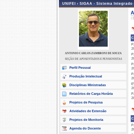
UNIFEI ›
SIGAA - Sistema Integrado
A
-
C
P
2
ANTONIO CARLOS ZAMBRONI DE SOUZA
P
2
SEÇÃO DE APOSENTADOS E PENSIONISTAS
P
Perfil Pessoal
2
P
Produção Intelectual
2
E
Disciplinas Ministradas
2
Relatórios de Carga Horária
P
2
Projetos de Pesquisa
Atividades de Extensão
C
Projetos de Monitoria
P
Agenda do Docente
2