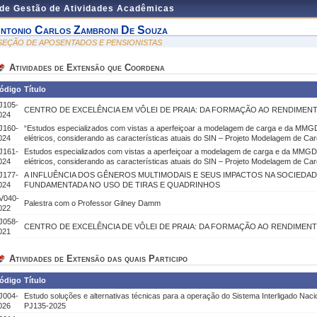
 de Gestão de Atividades Acadêmicas
ntonio Carlos Zambroni De Souza
 SEÇÃO DE APOSENTADOS E PENSIONISTAS
Atividades de Extensão que Coordena
ódigo
Título
J105-
CENTRO DE EXCELÊNCIA EM VÔLEI DE PRAIA: DA FORMAÇÃO AO RENDIMEN
024
J160-
“Estudos especializados com vistas a aperfeiçoar a modelagem de carga e da MMGD
024
elétricos, considerando as características atuais do SIN – Projeto Modelagem de Ca
J161-
Estudos especializados com vistas a aperfeiçoar a modelagem de carga e da MMGD 
024
elétricos, considerando as características atuais do SIN – Projeto Modelagem de Ca
J177-
A INFLUÊNCIA DOS GÊNEROS MULTIMODAIS E SEUS IMPACTOS NA SOCIEDAD
024
FUNDAMENTADA NO USO DE TIRAS E QUADRINHOS
V040-
Palestra com o Professor Gilney Damm
022
J058-
CENTRO DE EXCELÊNCIA DE VÔLEI DE PRAIA: DA FORMAÇÃO AO RENDIMENT
021
Atividades de Extensão das quais Participo
ódigo
Título
J004-
Estudo soluções e alternativas técnicas para a operação do Sistema Interligado Naci
026
PJ135-2025