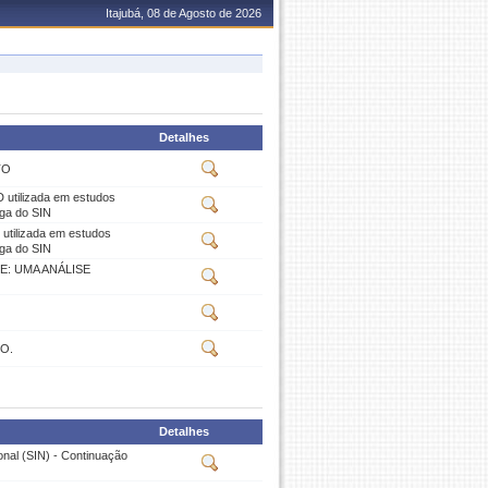
Itajubá, 08 de Agosto de 2026
Detalhes
TO
 utilizada em estudos
rga do SIN
utilizada em estudos
rga do SIN
E: UMA ANÁLISE
O.
Detalhes
onal (SIN) - Continuação