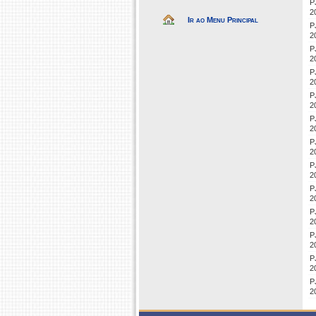
P
2
Ir ao Menu Principal
P
2
P
2
P
2
P
2
P
2
P
2
P
2
P
2
P
2
P
2
P
2
P
2