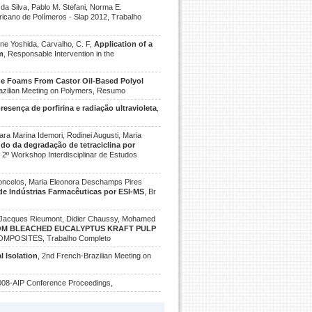
 da Silva, Pablo M. Stefani, Norma E.
ricano de Polímeros - Slap 2012, Trabalho
ene Yoshida, Carvalho, C. F,
Application of a
m
, Responsable Intervention in the
e Foams From Castor Oil-Based Polyol
azilian Meeting on Polymers, Resumo
sença de porfirina e radiação ultravioleta
,
ara Marina Idemori, Rodinei Augusti, Maria
do da degradação de tetraciclina por
, 2º Workshop Interdisciplinar de Estudos
sconcelos, Maria Eleonora Deschamps Pires
 de Indústrias Farmacêuticas por ESI-MS
, Br
to, Jacques Rieumont, Didier Chaussy, Mohamed
OM BLEACHED EUCALYPTUS KRAFT PULP
POSITES, Trabalho Completo
l Isolation
, 2nd French-Brazilian Meeting on
08-AIP Conference Proceedings,