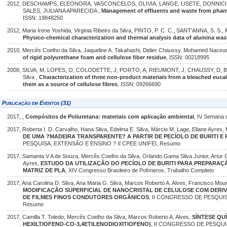
2012, DESCHAMPS, ELEONORA, VASCONCELOS, OLIVIA, LANGE, LISETE, DONNICI, CL
SALES, JULIANA APARECIDA ,
Management of effluents and waste from pharma
ISSN: 19848250
2012, Maria Irene Yoshida, Virginia Ribeiro da Silva, PINTO, P. C. C., SANT'ANNA, S. S.
Physico-chemical characterization and thermal analysis data of alumina wa
2010, Mercês Coelho da Silva, Jaqueline A. Takahashi, Didier Chaussy, Mohamed Naceur
of rigid polyurethane foam and cellulose fiber residue
, ISSN: 00218995
2008, SILVA, M, LOPES, O, COLODETTE, J, PORTO, A, RIEUMONT, J, CHAUSSY, D, B
Silva ,
Characterization of three non-product materials from a bleached eucalyp
them as a source of cellulose fibres
, ISSN: 09266690
Publicação em Eventos (31)
2017, ,
Compósitos de Poliuretana: materiais com aplicação ambiental
, IV Semana 
2017, Roberta I. D. Carvalho, Hana Silva, Edelma E. Silva, Márcio M. Lage, Eliane Ayres,
DE UMA ?MADEIRA TRANSPARENTE? A PARTIR DE PECÍOLO DE BURITI E 
PESQUISA, EXTENSÃO E ENSINO ? II CPEE UNIFEI, Resumo
2017, Samanta V A de Souza, Mercês Coelho da Silva, Orlando Gama Silva Junior, Artur C
Ayres,
ESTUDO DA UTILIZAÇÃO DO PECÍOLO DE BURITI PARA PREPARA
MATRIZ DE PLA
, XIV Congresso Brasileiro de Polímeros, Trabalho Completo
2017, Ana Carolina D. Silva, Ana Maria G. Silva, Marcos Roberto A. Alves, Francisco Mour
MODIFICAÇÃO SUPERFICIAL DE NANOCRISTAL DE CELULOSE COM DERI
DE FILMES FINOS CONDUTORES ORGÂNICOS
, II CONGRESSO DE PESQUIS
Resumo
2017, Camilla T. Toledo, Mercês Coelho da Silva, Marcos Roberto A. Alves,
SÍNTESE QU
HEXILTIOFENO-CO-3,4ETILENODIOXITIOFENO)
, II CONGRESSO DE PESQUIS