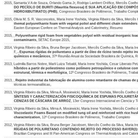
2015, Samanta V A de Souza, Orlando Gama Jr, Rodrigo Lambert Oréfice, Mercês Coelho 
DO PECÍOLO DE BURITI (Mauritia flexuosa) E SUA APLICAÇÃO EM COMPÓ
HIDROXIBUTIRATO) (PHB)
, Congresso Brasileiro de Pollímeros, Trabalho Compl
2015, Olivia M. S. R. Vasconcelos, Maria Irene Yoshida, Virginia Ribeiro da Silva, Mercês
themal polyurethante foam with vegetal poliol and different chain extenders 
Easten European Confere on Thermal Analysis and Calorimetry, Resumo
2015, ,
Polyurethane rigid foam from vegetables polyol with residual inorganic loa
contaminants
, SETAC Europe 2015,
2014, Virginia Ribeiro da Silva, Bruna Berger Jacobsen, Mercês Coelho da Silva, Maria I
F,
. Espumas rígidas de poliuretano a partir de óleo de rícino tendo rejeito i
químicos e mecânicos
, 37ª Reunião Anual da Sociedade Brasileira de Química,
2013, Ludmilla Barros Nobre, Marli Luiza Tebaldi, Maria Irene Yoshida, Cesar Liberato Pe
híbridos a partir de poliestireno como polímero petroquímico e celulose com
estrutural, térmica e morfológica
, 12º Congresso Brasileiro de Polímeros, Trab
2013, ,
Rejeito industrial da fabricação de alumina como retardante de chamas de 
técnicas termoanalíticas,
2013, Virginia Ribeiro da Silva, Mirna A. Mosiewicki, Maria Irene Yoshida, Mercês Coelho 
SÍNTESIS Y CARACTERIZACIÓN FISICOQUÍMICA DE ESPUMAS POLIURETÁ
CENIZAS DE CÁSCARA DE ARROZ
, 13er Congreso Internacional en Ciencia y 
2013, Virginia Ribeiro da Silva, Mirna A. Mosiewicki, Maria Irene Yoshida, Mercês Coelho 
Viscoelastic Foams Based on modified tung oil and reinforced with rice hu
characterization
, 12º Congresso Brasileiro de Polímeros, Trabalho Completo
2012, Virginia Ribeiro da Silva, Bruna Berger Jacobsen, Mercês Coelho da Silva, Maria Ir
RÍGIDAS DE POLIURETANO CONTENDO REJEITO DO PROCESSO BAYER(I)
Brazilian Congress and III Pan-American Congress on Thermal Analysis and Calor