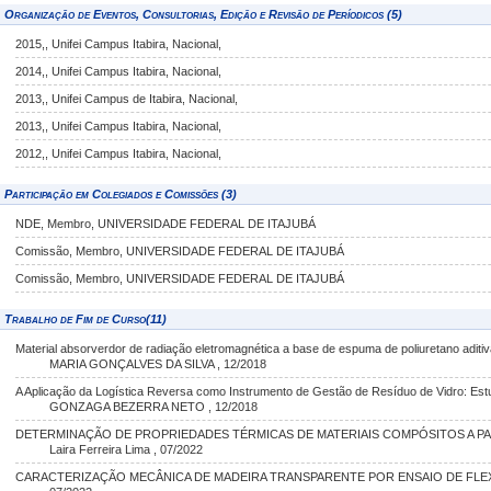
Organização de Eventos, Consultorias, Edição e Revisão de Períodicos (5)
2015,, Unifei Campus Itabira, Nacional,
2014,, Unifei Campus Itabira, Nacional,
2013,, Unifei Campus de Itabira, Nacional,
2013,, Unifei Campus Itabira, Nacional,
2012,, Unifei Campus Itabira, Nacional,
Participação em Colegiados e Comissões (3)
NDE, Membro, UNIVERSIDADE FEDERAL DE ITAJUBÁ
Comissão, Membro, UNIVERSIDADE FEDERAL DE ITAJUBÁ
Comissão, Membro, UNIVERSIDADE FEDERAL DE ITAJUBÁ
Trabalho de Fim de Curso(11)
Material absorverdor de radiação eletromagnética a base de espuma de poliuretano aditi
MARIA GONÇALVES DA SILVA , 12/2018
A Aplicação da Logística Reversa como Instrumento de Gestão de Resíduo de Vidro: Es
GONZAGA BEZERRA NETO , 12/2018
DETERMINAÇÃO DE PROPRIEDADES TÉRMICAS DE MATERIAIS COMPÓSITOS A P
Laira Ferreira Lima , 07/2022
CARACTERIZAÇÃO MECÂNICA DE MADEIRA TRANSPARENTE POR ENSAIO DE FLEXÃO E 