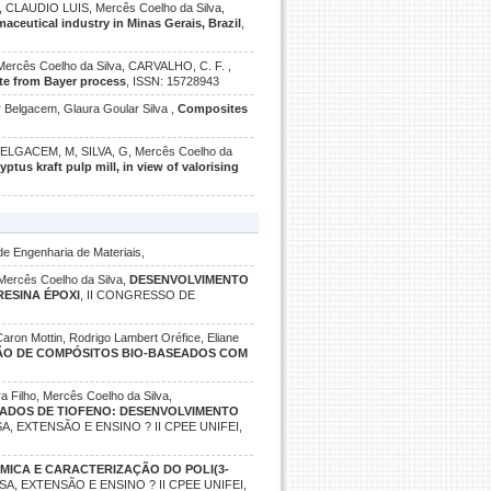
AUDIO LUIS, Mercês Coelho da Silva,
ceutical industry in Minas Gerais, Brazil
,
, Mercês Coelho da Silva, CARVALHO, C. F. ,
ste from Bayer process
, ISSN: 15728943
 Belgacem, Glaura Goular Silva ,
Composites
ELGACEM, M, SILVA, G, Mercês Coelho da
tus kraft pulp mill, in view of valorising
de Engenharia de Materiais,
 Mercês Coelho da Silva,
DESENVOLVIMENTO
RESINA ÉPOXI
, II CONGRESSO DE
aron Mottin, Rodrigo Lambert Oréfice, Eliane
ÇÃO DE COMPÓSITOS BIO-BASEADOS COM
a Filho, Mercês Coelho da Silva,
VADOS DE TIOFENO: DESENVOLVIMENTO
A, EXTENSÃO E ENSINO ? II CPEE UNIFEI,
ÍMICA E CARACTERIZAÇÃO DO POLI(3-
A, EXTENSÃO E ENSINO ? II CPEE UNIFEI,