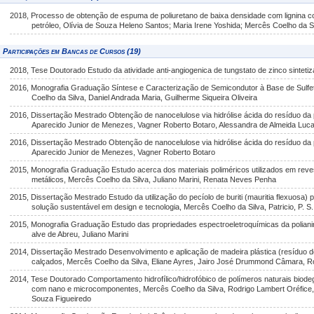
2018, Processo de obtenção de espuma de poliuretano de baixa densidade com lignina 
petróleo, Olívia de Souza Heleno Santos; Maria Irene Yoshida; Mercês Coelho da S
Participações em Bancas de Cursos (19)
2018, Tese Doutorado Estudo da atividade anti-angiogenica de tungstato de zinco sint
2016, Monografia Graduação Síntese e Caracterização de Semicondutor à Base de Sulf
Coelho da Silva, Daniel Andrada Maria, Guilherme Siqueira Oliveira
2016, Dissertação Mestrado Obtenção de nanocelulose via hidrólise ácida do resíduo da
Aparecido Junior de Menezes, Vagner Roberto Botaro, Alessandra de Almeida Luc
2016, Dissertação Mestrado Obtenção de nanocelulose via hidrólise ácida do resíduo da
Aparecido Junior de Menezes, Vagner Roberto Botaro
2015, Monografia Graduação Estudo acerca dos materiais poliméricos utilizados em rev
metálicos, Mercês Coelho da Silva, Juliano Marini, Renata Neves Penha
2015, Dissertação Mestrado Estudo da utilização do pecíolo de buriti (mauritia flexuosa)
solução sustentável em design e tecnologia, Mercês Coelho da Silva, Patricio, P. S.
2015, Monografia Graduação Estudo das propriedades espectroeletroquímicas da poliani
alve de Abreu, Juliano Marini
2014, Dissertação Mestrado Desenvolvimento e aplicação de madeira plástica (resíduo d
calçados, Mercês Coelho da Silva, Eliane Ayres, Jairo José Drummond Câmara, R
2014, Tese Doutorado Comportamento hidrofílico/hidrofóbico de polímeros naturais biode
com nano e microcomponentes, Mercês Coelho da Silva, Rodrigo Lambert Oréfice, E
Souza Figueiredo