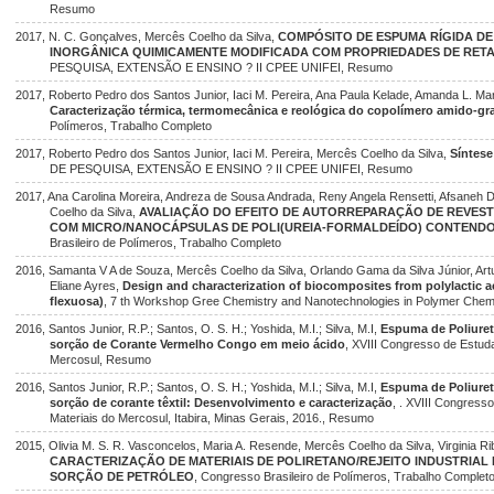
Resumo
2017, N. C. Gonçalves, Mercês Coelho da Silva,
COMPÓSITO DE ESPUMA RÍGIDA D
INORGÂNICA QUIMICAMENTE MODIFICADA COM PROPRIEDADES DE RET
PESQUISA, EXTENSÃO E ENSINO ? II CPEE UNIFEI, Resumo
2017, Roberto Pedro dos Santos Junior, Iaci M. Pereira, Ana Paula Kelade, Amanda L. Ma
Caracterização térmica, termomecânica e reológica do copolímero amido-gra
Polímeros, Trabalho Completo
2017, Roberto Pedro dos Santos Junior, Iaci M. Pereira, Mercês Coelho da Silva,
Síntese
DE PESQUISA, EXTENSÃO E ENSINO ? II CPEE UNIFEI, Resumo
2017, Ana Carolina Moreira, Andreza de Sousa Andrada, Reny Angela Rensetti, Afsaneh
Coelho da Silva,
AVALIAÇÃO DO EFEITO DE AUTORREPARAÇÃO DE REVEST
COM MICRO/NANOCÁPSULAS DE POLI(UREIA-FORMALDEÍDO) CONTENDO
Brasileiro de Polímeros, Trabalho Completo
2016, Samanta V A de Souza, Mercês Coelho da Silva, Orlando Gama da Silva Júnior, Artu
Eliane Ayres,
Design and characterization of biocomposites from polylactic aci
flexuosa)
, 7 th Workshop Gree Chemistry and Nanotechnologies in Polymer Chem
2016, Santos Junior, R.P.; Santos, O. S. H.; Yoshida, M.I.; Silva, M.I,
Espuma de Poliuret
sorção de Corante Vermelho Congo em meio ácido
, XVIII Congresso de Estud
Mercosul, Resumo
2016, Santos Junior, R.P.; Santos, O. S. H.; Yoshida, M.I.; Silva, M.I,
Espuma de Poliuret
sorção de corante têxtil: Desenvolvimento e caracterização
, . XVIII Congress
Materiais do Mercosul, Itabira, Minas Gerais, 2016., Resumo
2015, Olivia M. S. R. Vasconcelos, Maria A. Resende, Mercês Coelho da Silva, Virginia Rib
CARACTERIZAÇÃO DE MATERIAIS DE POLIRETANO/REJEITO INDUSTRIAL
SORÇÃO DE PETRÓLEO
, Congresso Brasileiro de Polímeros, Trabalho Complet