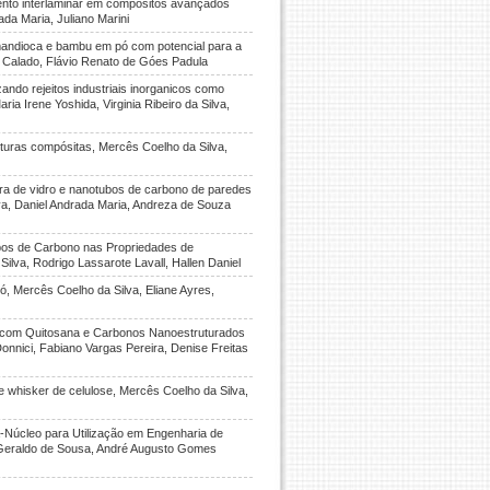
ento interlaminar em compósitos avançados
ada Maria, Juliano Marini
andioca e bambu em pó com potencial para a
e Calado, Flávio Renato de Góes Padula
ndo rejeitos industriais inorganicos como
a Irene Yoshida, Virginia Ribeiro da Silva,
uturas compósitas, Mercês Coelho da Silva,
a de vidro e nanotubos de carbono de paredes
lva, Daniel Andrada Maria, Andreza de Souza
ubos de Carbono nas Propriedades de
lva, Rodrigo Lassarote Lavall, Hallen Daniel
 Mercês Coelho da Silva, Eliane Ayres,
s com Quitosana e Carbonos Nanoestruturados
onnici, Fabiano Vargas Pereira, Denise Freitas
 whisker de celulose, Mercês Coelho da Silva,
a-Núcleo para Utilização em Engenharia de
o Geraldo de Sousa, André Augusto Gomes