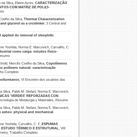
da Silva, Eliane Ayres,
CARACTERIZAÇÃO
SITOS COM MATRIZ DE POLI(3-
eto
 Coelho da Silva,
Thermal Characterization
and glycerol as a croslinker
, 3 Central and
d applied do removal of oleophilic
rene Yoshida, Norma E. Marcovich, Carvalho, C.
ndustrial como carga: estudos físico-
 Resumo
tzhold, Mercês Coelho da Silva,
Copolímeros
o polímero natural: caracterização
alho Completo
poliuretanos
, VI Encontro dos usuários das
da Silva, Pablo M. Stefani, Norma E. Marcovich,
NICAS 'VERDES' REFORZADAS CON
Tecnología de Metalurgia y Materiales, Resumo
da Silva, Pablo M. Stefani, Norma E. Marcovich,
sk ashes: physical and mechanical
ene Yoshida, Carvalho, C. F,
ESPUMAS
: ESTUDO TÉRMICO E ESTRUTURAL
, VIII
imetry, Trabalho Completo