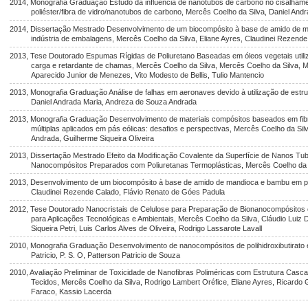
2014, Monografia Graduação Estudo da influência de nanotubos de carbono no cisalham
poliéster/fibra de vidro/nanotubos de carbono, Mercês Coelho da Silva, Daniel Andr
2014, Dissertação Mestrado Desenvolvimento de um biocompósito à base de amido de m
indústria de embalagens, Mercês Coelho da Silva, Eliane Ayres, Claudinei Rezend
2013, Tese Doutorado Espumas Rígidas de Poliuretano Baseadas em óleos vegetais utiliza
carga e retardante de chamas, Mercês Coelho da Silva, Mercês Coelho da Silva, Mari
Aparecido Junior de Menezes, Vito Modesto de Bellis, Tulio Mantencio
2013, Monografia Graduação Análise de falhas em aeronaves devido à utilização de estr
Daniel Andrada Maria, Andreza de Souza Andrada
2013, Monografia Graduação Desenvolvimento de materiais compósitos baseados em fibr
múltiplas aplicados em pás eólicas: desafios e perspectivas, Mercês Coelho da Si
Andrada, Guilherme Siqueira Oliveira
2013, Dissertação Mestrado Efeito da Modificação Covalente da Superfície de Nanos T
Nanocompósitos Preparados com Poliuretanas Termoplásticas, Mercês Coelho da Si
2013, Desenvolvimento de um biocompósito à base de amido de mandioca e bambu em pó,
Claudinei Rezende Calado, Flávio Renato de Góes Padula
2012, Tese Doutorado Nanocristais de Celulose para Preparação de Bionanocompósito
para Aplicações Tecnológicas e Ambientais, Mercês Coelho da Silva, Cláudio Luiz D
Siqueira Petri, Luis Carlos Alves de Oliveira, Rodrigo Lassarote Lavall
2010, Monografia Graduação Desenvolvimento de nanocompósitos de polihidroxibutirato e
Patricio, P. S. O, Patterson Patricio de Souza
2010, Avaliação Preliminar de Toxicidade de Nanofibras Poliméricas com Estrutura Casc
Tecidos, Mercês Coelho da Silva, Rodrigo Lambert Oréfice, Eliane Ayres, Ricard
Faraco, Kassio Lacerda