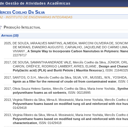
 de Gestão de Atividades Acadêmicas
erces Coelho Da Silva
A2 - INSTITUTO DE ENGENHARIAS INTEGRADAS
Produção Intelectual
Artigos (10)
2025, DE SOUZA, IARA ALVES MARTINS, ALMEIDA, MARCONI OLIVEIRA DE, SONCIM, 
DE MORAIS, EVANDRO AUGUSTO, CARVALHO, JAQUELINE DO CARMO LIMA
VIVIANY ,
A Simple Way to Incorporate Carbon Nanotubes in Polymers: Nano
22279717
2017, DE SOUSA, SAMANTHA ANDRADE VALE, Mercês Coelho da Silva, JÚNIOR, O
CARON, ORÉFICE, RODRIGO LAMBERT, AYRES, ELIANE ,
Design and Charact
Poly(lactic acid) (PLA) and Buriti Petiole (
Mauritia flexuosa
)
, ISSN: 2164632
2017, SANTOS, O.S.H., Mercês Coelho da Silva, SILVA, V.R., MUSSEL, W.N., YOSHIDA, 
lignin as a filler for the removal of crude oil from contaminated water
, ISSN:
2017, Olivia Souza Heleno Santos, Mercês Coelho da Silva, Maria Irene Yoshida ,
Synthe
polyurethane foams as oil sorbents
, ISSN: 00218995
2013, Virginia Ribeiro da Silva, Mirna A. Mosiewicki, Maria Irene Yoshida, Mercês Coelho 
Polyurethane foams based on modified tung oil and reinforced with rice husk
01429418
2013, Virginia Ribeiro da Silva, Mirna A. Mosiewicki, Maria Irene Yoshida, Mercês Coelho 
Polyurethane foams based on modified tung oil and reinforced with rice hus
characterization
, ISSN: 01429418