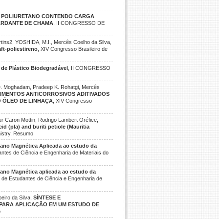
E POLIURETANO CONTENDO CARGA
ARDANTE DE CHAMA
, II CONGRESSO DE
rtins2, YOSHIDA, M.I., Mercês Coelho da Silva,
ft-poliestireno
, XIV Congresso Brasileiro de
 de Plástico Biodegradável
, II CONGRESSO
 D. Moghadam, Pradeep K. Rohatgi, Mercês
IMENTOS ANTICORROSIVOS ADITIVADOS
 ÓLEO DE LINHAÇA
, XIV Congresso
r Caron Mottin, Rodrigo Lambert Oréfice,
d (pla) and buriti petiole (Mauritia
istry, Resumo
ano Magnética Aplicada ao estudo da
antes de Ciência e Engenharia de Materiais do
ano Magnética aplicada ao estudo da
o de Estudantes de Ciência e Engenharia de
eiro da Silva,
SÍNTESE E
 PARA APLICAÇÃO EM UM ESTUDO DE
o