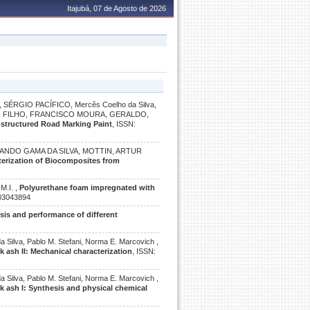
Itajubá, 07 de Agosto de 2026
SÉRGIO PACÍFICO, Mercês Coelho da Silva,
, FILHO, FRANCISCO MOURA, GERALDO,
structured Road Marking Paint
, ISSN:
RLANDO GAMA DA SILVA, MOTTIN, ARTUR
erization of Biocomposites from
5
M.I. ,
Polyurethane foam impregnated with
 03043894
sis and performance of different
da Silva, Pablo M. Stefani, Norma E. Marcovich ,
 ash II: Mechanical characterization
, ISSN:
da Silva, Pablo M. Stefani, Norma E. Marcovich ,
k ash I: Synthesis and physical chemical