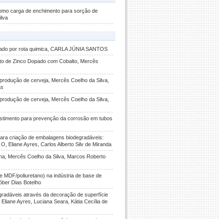
como carga de enchimento para sorção de
ilva
etizado por rota quimica, CARLA JÚNIA SANTOS
eto de Zinco Dopado com Cobalto, Mercês
 produção de cerveja, Mercês Coelho da Silva,
as
 produção de cerveja, Mercês Coelho da Silva,
estimento para prevenção da corrosão em tubos
 para criação de embalagens biodegradáveis:
 O, Eliane Ayres, Carlos Alberto Silv de Miranda
na, Mercês Coelho da Silva, Marcos Roberto
e MDF/poliuretano) na indústria de base de
óber Dias Botelho
gradáveis através da decoração de superfície
liane Ayres, Luciana Seara, Kátia Cecília de