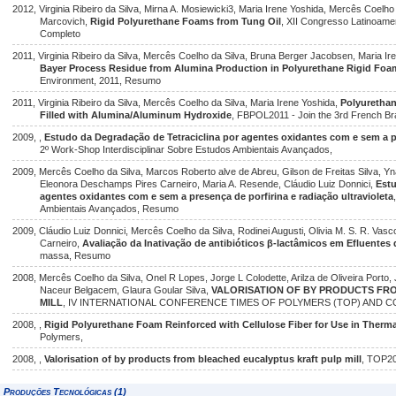
2012, Virginia Ribeiro da Silva, Mirna A. Mosiewicki3, Maria Irene Yoshida, Mercês Coelho
Marcovich,
Rigid Polyurethane Foams from Tung Oil
, XII Congresso Latinoame
Completo
2011, Virginia Ribeiro da Silva, Mercês Coelho da Silva, Bruna Berger Jacobsen, Maria Ir
Bayer Process Residue from Alumina Production in Polyurethane Rigid Foa
Environment, 2011, Resumo
2011, Virginia Ribeiro da Silva, Mercês Coelho da Silva, Maria Irene Yoshida,
Polyurethan
Filled with Alumina/Aluminum Hydroxide
, FBPOL2011 - Join the 3rd French Br
2009, ,
Estudo da Degradação de Tetraciclina por agentes oxidantes com e sem a pre
2º Work-Shop Interdisciplinar Sobre Estudos Ambientais Avançados,
2009, Mercês Coelho da Silva, Marcos Roberto alve de Abreu, Gilson de Freitas Silva, Yn
Eleonora Deschamps Pires Carneiro, Maria A. Resende, Cláudio Luiz Donnici,
Estu
agentes oxidantes com e sem a presença de porfirina e radiação ultravioleta
Ambientais Avançados, Resumo
2009, Cláudio Luiz Donnici, Mercês Coelho da Silva, Rodinei Augusti, Olivia M. S. R. Va
Carneiro,
Avaliação da Inativação de antibióticos β-lactâmicos em Efluentes
massa, Resumo
2008, Mercês Coelho da Silva, Onel R Lopes, Jorge L Colodette, Arilza de Oliveira Por
Naceur Belgacem, Glaura Goular Silva,
VALORISATION OF BY PRODUCTS FR
MILL
, IV INTERNATIONAL CONFERENCE TIMES OF POLYMERS (TOP) AND COM
2008, ,
Rigid Polyurethane Foam Reinforced with Cellulose Fiber for Use in Therma
Polymers,
2008, ,
Valorisation of by products from bleached eucalyptus kraft pulp mill
, TOP20
Produções Tecnológicas (1)