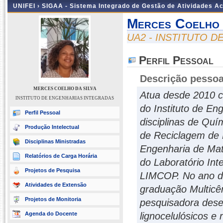
UNIFEI ›
SIGAA - Sistema Integrado de Gestão de Atividades 
Merces Coelho 
UA2 - INSTITUTO 
Perfil Pessoal
Descrição pessoa
MERCES COELHO DA SILVA
Atua desde 2010 c
INSTITUTO DE ENGENHARIAS INTEGRADAS
do Instituto de En
Perfil Pessoal
disciplinas de Quím
Produção Intelectual
de Reciclagem de 
Disciplinas Ministradas
Engenharia de Mate
Relatórios de Carga Horária
do Laboratório Int
Projetos de Pesquisa
LIMCOP. No ano de
Atividades de Extensão
graduação Multicê
Projetos de Monitoria
pesquisadora dese
Agenda do Docente
lignocelulósicos e