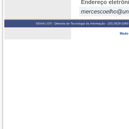
Endereço eletrôn
mercescoelho@unif
SIGAA | DTI - Diretoria de Tecnologia da Informação - (35) 3629-1080
Modo 