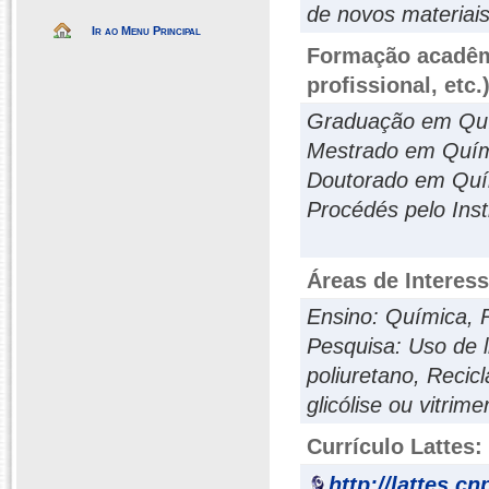
de novos materiais
Ir ao Menu Principal
Formação acadêmi
profissional, etc.
Graduação em Quí
Mestrado em Quím
Doutorado em Quím
Procédés pelo Inst
Áreas de Interes
Ensino: Química, 
Pesquisa: Uso de 
poliuretano, Reci
glicólise ou vitrime
Currículo Lattes:
http://lattes.c