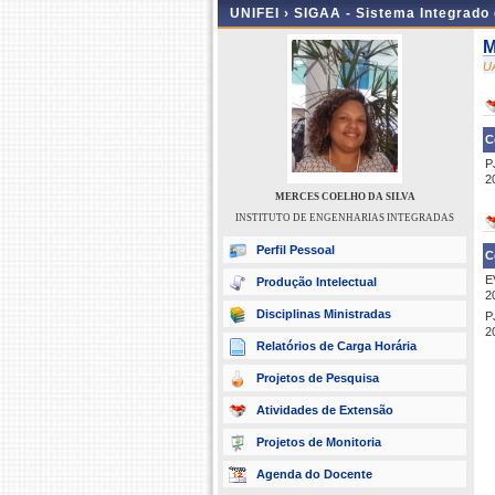
UNIFEI ›
SIGAA - Sistema Integrado
M
U
C
P
2
MERCES COELHO DA SILVA
INSTITUTO DE ENGENHARIAS INTEGRADAS
Perfil Pessoal
C
E
Produção Intelectual
2
Disciplinas Ministradas
P
2
Relatórios de Carga Horária
Projetos de Pesquisa
Atividades de Extensão
Projetos de Monitoria
Agenda do Docente