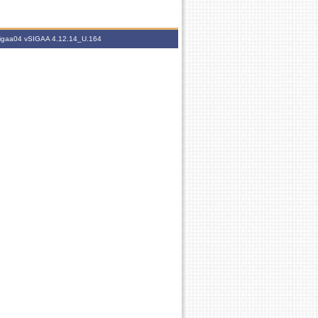
.sigaa04
vSIGAA 4.12.14_U.164