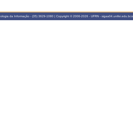
cnologia da Informação - (35) 3629-1080 | Copyright © 2006-2026 - UFRN - sigaa04.unifei.edu.br