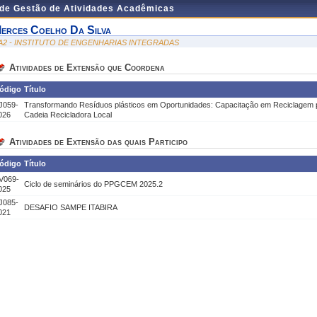
 de Gestão de Atividades Acadêmicas
erces Coelho Da Silva
A2 - INSTITUTO DE ENGENHARIAS INTEGRADAS
Atividades de Extensão que Coordena
ódigo
Título
J059-
Transformando Resíduos plásticos em Oportunidades: Capacitação em Reciclagem p
026
Cadeia Recicladora Local
Atividades de Extensão das quais Participo
ódigo
Título
V069-
Ciclo de seminários do PPGCEM 2025.2
025
J085-
DESAFIO SAMPE ITABIRA
021