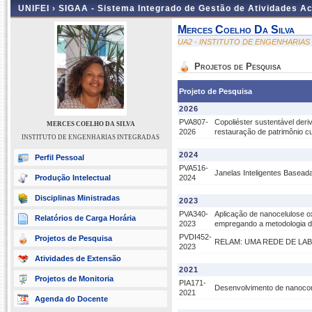
UNIFEI ›
SIGAA - Sistema Integrado de Gestão de Atividades 
Merces Coelho Da Silva
UA2 - INSTITUTO DE ENGENHARIA
Projetos de Pesquisa
Projeto de Pesquisa
2026
PVA807-
Copoliéster sustentável der
MERCES COELHO DA SILVA
2026
restauração de patrimônio cu
INSTITUTO DE ENGENHARIAS INTEGRADAS
2024
Perfil Pessoal
PVA516-
Janelas Inteligentes Basead
Produção Intelectual
2024
Disciplinas Ministradas
2023
PVA340-
Aplicação de nanocelulose ox
Relatórios de Carga Horária
2023
empregando a metodologia de
PVDI452-
Projetos de Pesquisa
RELAM: UMA REDE DE LA
2023
Atividades de Extensão
2021
Projetos de Monitoria
PIA171-
Desenvolvimento de nanocom
2021
Agenda do Docente