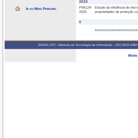
2020
PVA124-
Estudo da eficiência de micr
Ir ao Menu Principal
2020
propriedades de proteção co
0
xxxxxxxxxxxxxxxxxxxxxxx
SIGAA | DTI - Diretoria de Tecnologia da Informação - (35) 3629-1080
Modo 