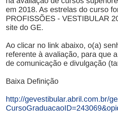
na avaliação de cursos superiore
em 2018. As estrelas
do
curso fo
PROFISSÕES - VESTIBULAR 2019
site
do
GE.
Ao clicar no link abaixo, o(a) sen
referente à avaliação, para que a 
de comunicação e divulgação (tan
Baixa Definição
http://gevestibular.abril.com.br/
CursoGraduacaoID=243069&opi