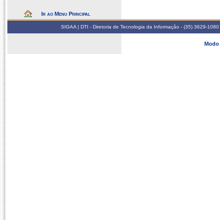
Ir ao Menu Principal
SIGAA | DTI - Diretoria de Tecnologia da Informação - (35) 3629-1080
Modo 