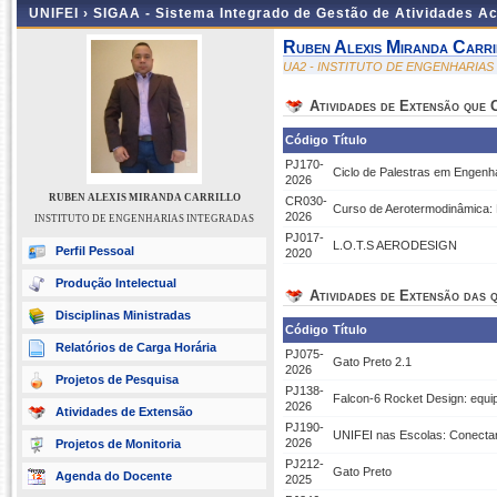
UNIFEI ›
SIGAA - Sistema Integrado de Gestão de Atividades 
Ruben Alexis Miranda Carri
UA2 - INSTITUTO DE ENGENHARIA
Atividades de Extensão que
Código
Título
PJ170-
Ciclo de Palestras em Engenhar
2026
RUBEN ALEXIS MIRANDA CARRILLO
CR030-
Curso de Aerotermodinâmica
2026
INSTITUTO DE ENGENHARIAS INTEGRADAS
PJ017-
L.O.T.S AERODESIGN
Perfil Pessoal
2020
Produção Intelectual
Atividades de Extensão das q
Disciplinas Ministradas
Código
Título
Relatórios de Carga Horária
PJ075-
Gato Preto 2.1
2026
Projetos de Pesquisa
PJ138-
Falcon-6 Rocket Design: equi
2026
Atividades de Extensão
PJ190-
UNIFEI nas Escolas: Conecta
2026
Projetos de Monitoria
PJ212-
Gato Preto
Agenda do Docente
2025