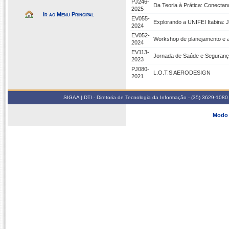
PJ246-
Da Teoria à Prática: Conectan
2025
Ir ao Menu Principal
EV055-
Explorando a UNIFEI Itabira:
2024
EV052-
Workshop de planejamento e 
2024
EV113-
Jornada de Saúde e Seguranç
2023
PJ080-
L.O.T.S AERODESIGN
2021
SIGAA | DTI - Diretoria de Tecnologia da Informação - (35) 3629-1080
Modo 