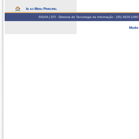
Ir ao Menu Principal
SIGAA | DTI - Diretoria de Tecnologia da Informação - (35) 3629-1080
Modo 