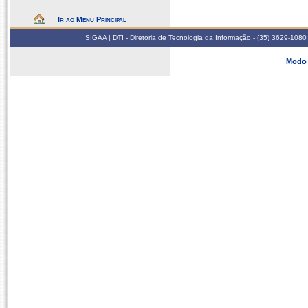
Ir ao Menu Principal
SIGAA | DTI - Diretoria de Tecnologia da Informação - (35) 3629-1080
Modo 