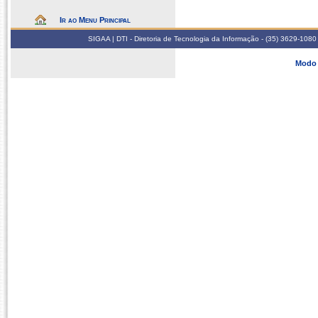
Ir ao Menu Principal
SIGAA | DTI - Diretoria de Tecnologia da Informação - (35) 3629-1080
Modo 