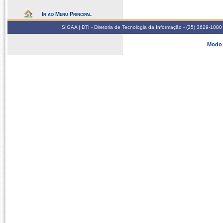
Ir ao Menu Principal
SIGAA | DTI - Diretoria de Tecnologia da Informação - (35) 3629-1080
Modo 