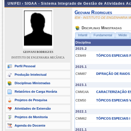
UNIFEI ›
SIGAA - Sistema Integrado de Gestão de Atividades 
Geovani Rodrigues
IEM - INSTITUTO DE ENGENHARIA 
Disciplinas Ministradas
Infantil
Fundamental
Médio
Disciplina
2025.2
GEOVANI RODRIGUES
CEM49
TÓPICOS ESPECIAIS I
INSTITUTO DE ENGENHARIA MECÂNICA
Perfil Pessoal
2025.1
CMM87
DIFRAÇÃO DE RAIOS 
Produção Intelectual
Disciplinas Ministradas
2023.1
Relatórios de Carga Horária
CMM14A
CARACTERIZAÇÃO ES
Projetos de Pesquisa
CEM50
TÓPICOS ESPECIAIS 
Atividades de Extensão
2022.1
Projetos de Monitoria
CMM62
TÓPICOS ESPECIAIS I
Agenda do Docente
2021.1