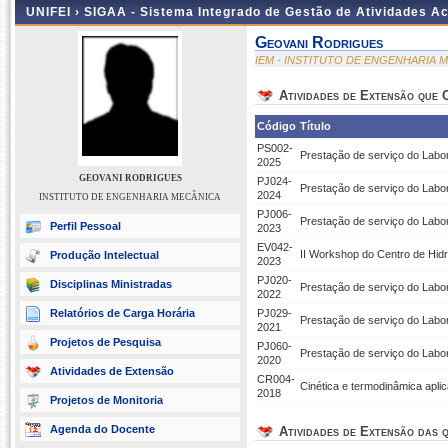
UNIFEI ›
SIGAA - Sistema Integrado de Gestão de Atividades 
Geovani Rodrigues
IEM - INSTITUTO DE ENGENHARIA 
Atividades de Extensão que
Código
Título
PS002-
Prestação de serviço do Labor
2025
GEOVANI RODRIGUES
PJ024-
Prestação de serviço do Labor
2024
INSTITUTO DE ENGENHARIA MECÂNICA
PJ006-
Prestação de serviço do Labor
Perfil Pessoal
2023
EV042-
II Workshop do Centro de Hid
Produção Intelectual
2023
PJ020-
Disciplinas Ministradas
Prestação de serviço do Labor
2022
Relatórios de Carga Horária
PJ029-
Prestação de serviço do Labor
2021
Projetos de Pesquisa
PJ060-
Prestação de serviço do Labor
2020
Atividades de Extensão
CR004-
Cinética e termodinâmica apli
2018
Projetos de Monitoria
Agenda do Docente
Atividades de Extensão das q