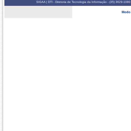
SIGAA | DTI - Diretoria de Tecnologia da Informação - (35) 3629-1080
Modo 