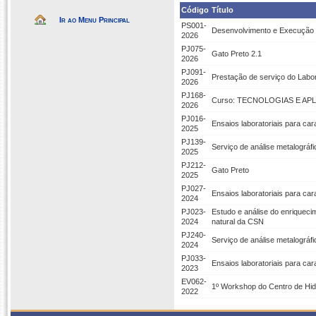
Código
Título
Ir ao Menu Principal
PS001-
Desenvolvimento e Execução 
2026
PJ075-
Gato Preto 2.1
2026
PJ091-
Prestação de serviço do Labor
2026
PJ168-
Curso: TECNOLOGIAS E AP
2026
PJ016-
Ensaios laboratoriais para car
2025
PJ139-
Serviço de análise metalogr
2025
PJ212-
Gato Preto
2025
PJ027-
Ensaios laboratoriais para car
2024
PJ023-
Estudo e análise do enriquec
2024
natural da CSN
PJ240-
Serviço de análise metalográfi
2024
PJ033-
Ensaios laboratoriais para car
2023
EV062-
1º Workshop do Centro de Hi
2022