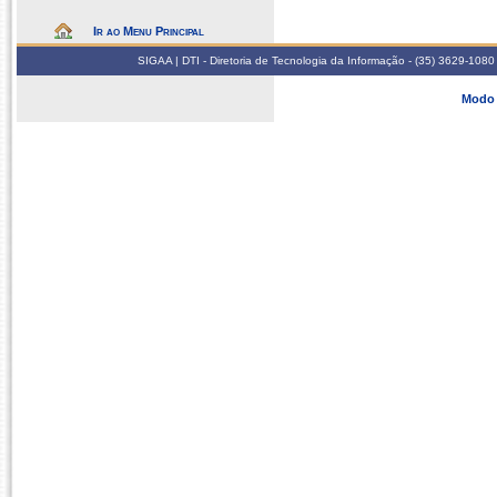
Ir ao Menu Principal
SIGAA | DTI - Diretoria de Tecnologia da Informação - (35) 3629-1080
Modo 