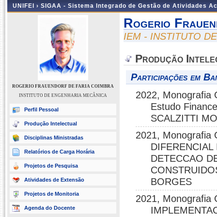
UNIFEI ›
SIGAA - Sistema Integrado de Gestão de Atividades 
Rogerio Frauen
IEM - INSTITUTO 
Produção Intele
Participações em Ba
ROGERIO FRAUENDORF DE FARIA COIMBRA
2022, Monografia 
INSTITUTO DE ENGENHARIA MECÂNICA
Estudo Finance
Perfil Pessoal
SCALZITTI M
Produção Intelectual
2021, Monografi
Disciplinas Ministradas
DIFERENCIAL
Relatórios de Carga Horária
DETECCAO D
Projetos de Pesquisa
CONSTRUIDOS
BORGES
Atividades de Extensão
Projetos de Monitoria
2021, Monografi
Agenda do Docente
IMPLEMENTA