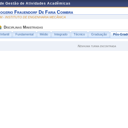
 de Gestão de Atividades Acadêmicas
ogerio Frauendorf De Faria Coimbra
EM - INSTITUTO DE ENGENHARIA MECÂNICA
Disciplinas Ministradas
Infantil
Fundamental
Médio
Integrado
Técnico
Graduação
Pós-Grad
Nenhuma turma encontrada