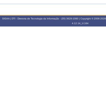
SIGAA | DTI - Diretoria de Tecnologia da Informação - (35) 3629-1080 | Copyright © 2006-2026
4.12.14_U.164