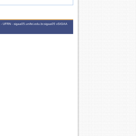
 - UFRN - sigaa05.unifei.edu.br.sigaa05
vSIGAA