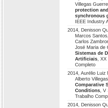
Villegas Guer
protection and
synchronous ge
IEEE Industry 
2014, Denisson Que
Marcos Santos, 
Carlos Zambron
José Maria de 
Sistemas de D
Artificiais
, XX
Completo
2014, Aurélio Luiz
Alberto Villega
Comparative S
Conditions
, V
Trabalho Comp
2014, Denisson Que