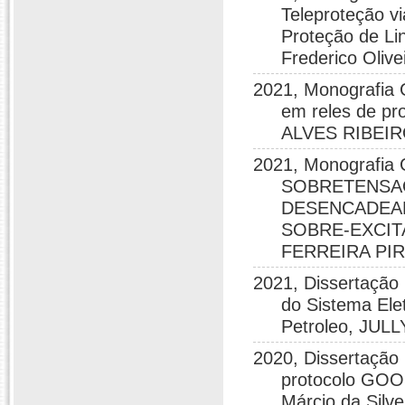
Teleproteção 
Proteção de Li
Frederico Oliv
2021, Monografia
em reles de pr
ALVES RIBEI
2021, Monografi
SOBRETENSAO
DESENCADEAD
SOBRE-EXCITA
FERREIRA PI
2021, Dissertação
do Sistema Ele
Petroleo, JU
2020, Dissertação
protocolo GOOS
Márcio da Silve