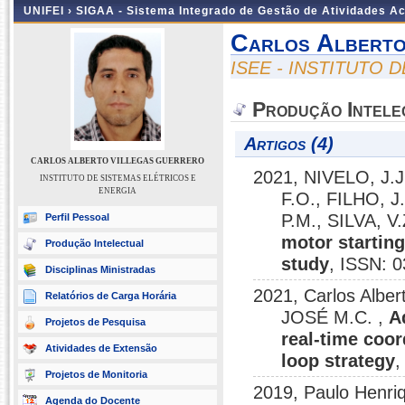
UNIFEI ›
SIGAA - Sistema Integrado de Gestão de Atividades 
Carlos Alberto
ISEE - INSTITUTO 
Produção Intele
Artigos (4)
CARLOS ALBERTO VILLEGAS GUERRERO
2021, NIVELO, J.
INSTITUTO DE SISTEMAS ELÉTRICOS E
ENERGIA
F.O., FILHO, J
P.M., SILVA, V.
Perfil Pessoal
motor startin
Produção Intelectual
study
, ISSN: 
Disciplinas Ministradas
2021, Carlos Albe
Relatórios de Carga Horária
JOSÉ M.C. ,
A
Projetos de Pesquisa
real-time coor
Atividades de Extensão
loop strategy
,
Projetos de Monitoria
2019, Paulo Henriq
Agenda do Docente