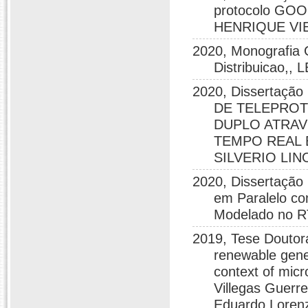
protocolo GOOS
HENRIQUE VI
2020, Monografia 
Distribuicao
2020, Dissertaç
DE TELEPROT
DUPLO ATRAV
TEMPO REAL B
SILVERIO LIN
2020, Dissertação
em Paralelo c
Modelado no
2019, Tese Doutora
renewable gene
context of micr
Villegas Guerr
Eduardo Lorenze