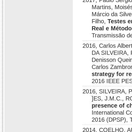
2017, Paulo Sergio
Martins, Moisé
Márcio da Silve
Filho,
Testes 
Real e Método 
Transmissão de
2016, Carlos Alber
DA SILVEIRA, P
Denisson Queir
Carlos Zambron
strategy for r
2016 IEEE PES
2016, SILVEIRA, P
]ES, J.M.C., R
presence of c
International 
2016 (DPSP), 
2014, COELHO, AU