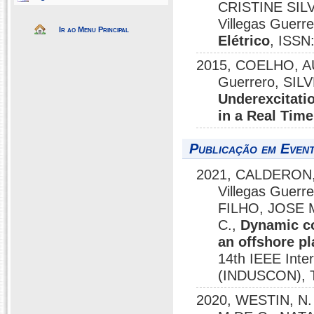
CRISTINE SILVA
Villegas Guerre
Ir ao Menu Principal
Elétrico
, ISSN
2015, COELHO, AU
Guerrero, SIL
Underexcitati
in a Real Time
Publicação em Event
2021, CALDERON, 
Villegas Guer
FILHO, JOSE M
C.,
Dynamic co
an offshore pl
14th IEEE Inter
(INDUSCON), T
2020, WESTIN, N. D