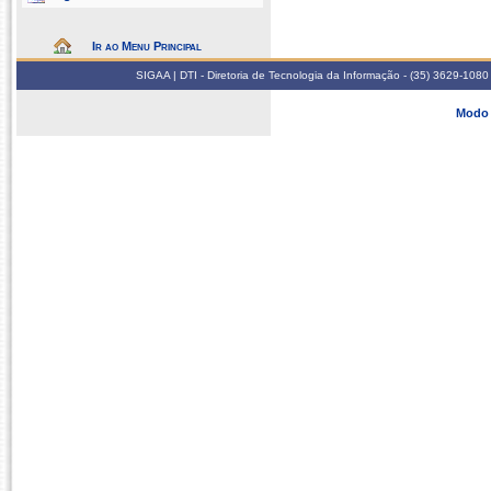
Ir ao Menu Principal
SIGAA | DTI - Diretoria de Tecnologia da Informação - (35) 3629-1080
Modo 