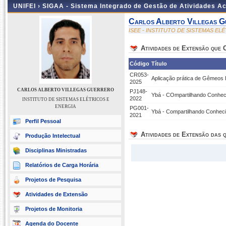
UNIFEI ›
SIGAA - Sistema Integrado de Gestão de Atividades 
Carlos Alberto Villegas G
ISEE - INSTITUTO DE SISTEMAS EL
Atividades de Extensão que
Código
Título
CR053-
Aplicação prática de Gêmeos D
2025
CARLOS ALBERTO VILLEGAS GUERRERO
PJ148-
Ybá - COmpartilhando Conhe
2022
INSTITUTO DE SISTEMAS ELÉTRICOS E
ENERGIA
PG001-
Ybá - Compartilhando Conhec
2021
Perfil Pessoal
Atividades de Extensão das q
Produção Intelectual
Disciplinas Ministradas
Relatórios de Carga Horária
Projetos de Pesquisa
Atividades de Extensão
Projetos de Monitoria
Agenda do Docente