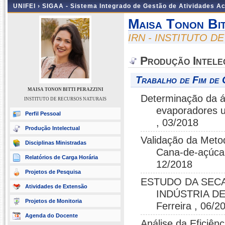
UNIFEI ›
SIGAA - Sistema Integrado de Gestão de Atividades 
Maisa Tonon Bit
IRN - INSTITUTO 
Produção Intele
Trabalho de Fim de 
MAISA TONON BITTI PERAZZINI
Determinação da á
INSTITUTO DE RECURSOS NATURAIS
evaporadores ut
Perfil Pessoal
, 03/2018
Produção Intelectual
Validação da Metod
Disciplinas Ministradas
Cana-de-açúcar
Relatórios de Carga Horária
12/2018
Projetos de Pesquisa
ESTUDO DA SEC
Atividades de Extensão
INDÚSTRIA DE
Projetos de Monitoria
Ferreira , 06/2
Agenda do Docente
Análise da Eficiê