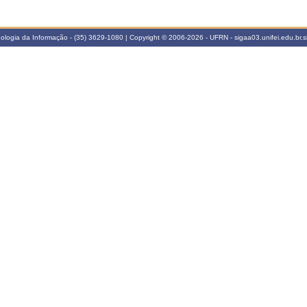
cnologia da Informação - (35) 3629-1080 | Copyright © 2006-2026 - UFRN - sigaa03.unifei.edu.br