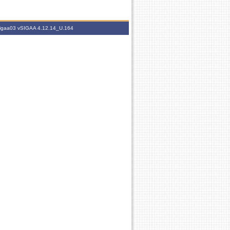
.sigaa03
vSIGAA 4.12.14_U.164