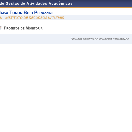
 de Gestão de Atividades Acadêmicas
aisa Tonon Bitti Perazzini
RN - INSTITUTO DE RECURSOS NATURAIS
Projetos de Monitoria
Nenhum projeto de monitoria cadastrado