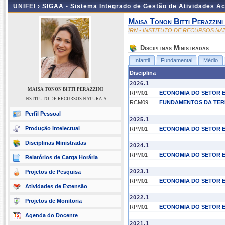
UNIFEI ›
SIGAA - Sistema Integrado de Gestão de Atividades 
Maisa Tonon Bitti Perazzini
IRN - INSTITUTO DE RECURSOS NA
Disciplinas Ministradas
Infantil
Fundamental
Médio
Disciplina
2026.1
MAISA TONON BITTI PERAZZINI
RPM01
ECONOMIA DO SETOR 
INSTITUTO DE RECURSOS NATURAIS
RCM09
FUNDAMENTOS DA TER
Perfil Pessoal
2025.1
Produção Intelectual
RPM01
ECONOMIA DO SETOR 
Disciplinas Ministradas
2024.1
RPM01
ECONOMIA DO SETOR 
Relatórios de Carga Horária
2023.1
Projetos de Pesquisa
RPM01
ECONOMIA DO SETOR 
Atividades de Extensão
2022.1
Projetos de Monitoria
RPM01
ECONOMIA DO SETOR 
Agenda do Docente
2021.1