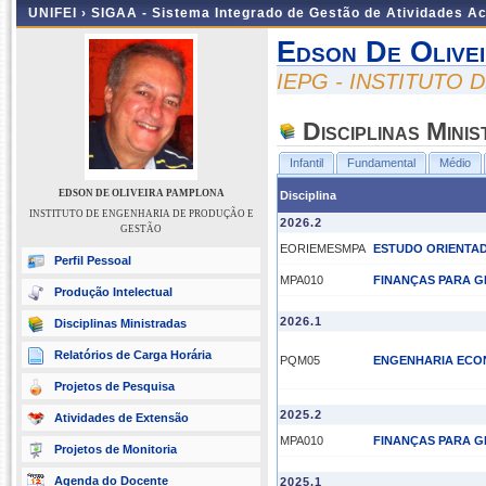
UNIFEI ›
SIGAA - Sistema Integrado de Gestão de Atividades 
Edson De Olive
IEPG - INSTITUTO
Disciplinas Mini
Infantil
Fundamental
Médio
EDSON DE OLIVEIRA PAMPLONA
Disciplina
INSTITUTO DE ENGENHARIA DE PRODUÇÃO E
2026.2
GESTÃO
EORIEMESMPA
ESTUDO ORIENTA
Perfil Pessoal
MPA010
FINANÇAS PARA G
Produção Intelectual
2026.1
Disciplinas Ministradas
Relatórios de Carga Horária
PQM05
ENGENHARIA ECO
Projetos de Pesquisa
2025.2
Atividades de Extensão
MPA010
FINANÇAS PARA G
Projetos de Monitoria
Agenda do Docente
2025.1